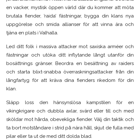
en vacker, mystisk öppen värld där du kommer att möta
brutala fiender, ’raida’ fästningar, bygga din klans nya
uppgörelse och smida allianser för att vinna ära och
tjäna en plats i Valhalla.
Led ditt folk i massiva attacker mot saxiska arméer och
fästningar och utöka ditt inflytande långt utanför din
bosättnings gränser. Beordra en besättning av raiders
och starta blixt-snabba överraskningsattacker från din
långfartyg för att kräva dina fienders rikedom för din
klan.
Släpp loss den hänsynslösa kampstilen för en
vikingkrigare och dubbla axlar, svärd eller till och med
sköldar mot hårda, obevekliga fiender. Välj din taktik och
ta bort motståndare i strid på nära håll, skjut de fulla med
pilar eller ta ut de med ditt dolda blad.