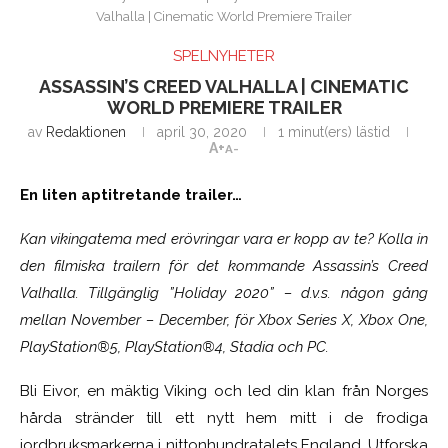
Valhalla | Cinematic World Premiere Trailer
SPELNYHETER
ASSASSIN’S CREED VALHALLA | CINEMATIC
WORLD PREMIERE TRAILER
av
Redaktionen
april 30, 2020
1 minut(ers) lästid
A+
A-
En liten aptitretande trailer…
Kan vikingatema med erövringar vara er kopp av te? Kolla in
den filmiska trailern för det kommande Assassin’s Creed
Valhalla. Tillgänglig ”Holiday 2020” – d.v.s. någon gång
mellan November – December, för Xbox Series X, Xbox One,
PlayStation®5, PlayStation®4, Stadia och PC.
Bli Eivor, en mäktig Viking och led din klan från Norges
hårda stränder till ett nytt hem mitt i de frodiga
jordbruksmarkerna i nittonhundratalets England. Utforska