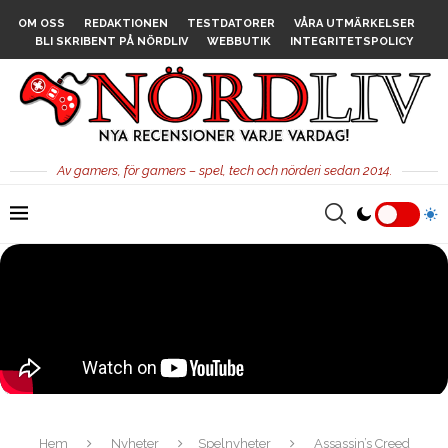
OM OSS
REDAKTIONEN
TESTDATORER
VÅRA UTMÄRKELSER
BLI SKRIBENT PÅ NÖRDLIV
WEBBUTIK
INTEGRITETSPOLICY
Av gamers, för gamers – spel, tech och nörderi sedan 2014.
Hem
Nyheter
Spelnyheter
Assassin’s Creed