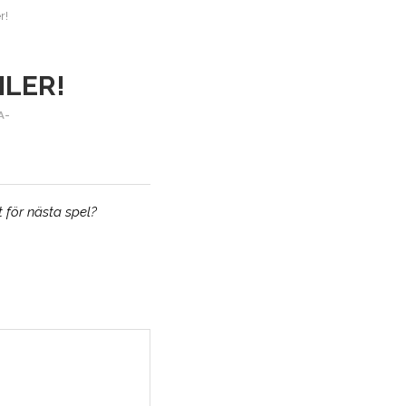
r!
ILER!
A-
 för nästa spel?