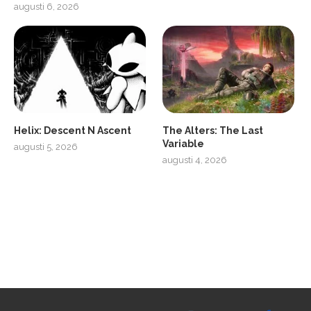
augusti 6, 2026
2
Soundcore Liberty 5 Pro
Helix: Descent N Ascent
The Alters: The Last
Variable
augusti 5, 2026
augusti 4, 2026