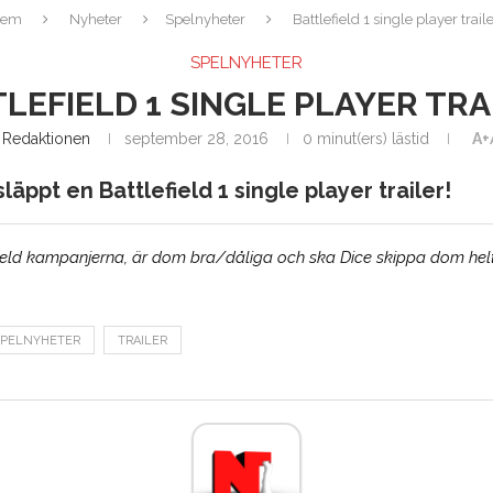
Hem
Nyheter
Spelnyheter
Battlefield 1 single player traile
SPELNYHETER
LEFIELD 1 SINGLE PLAYER TRA
v
Redaktionen
september 28, 2016
0 minut(ers) lästid
A+
äppt en Battlefield 1 single player trailer!
field kampanjerna, är dom bra/dåliga och ska Dice skippa dom helt
SPELNYHETER
TRAILER