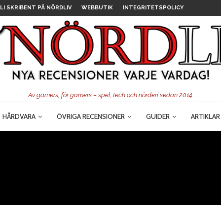
LI SKRIBENT PÅ NÖRDLIV
WEBBUTIK
INTEGRITETSPOLICY
Av gamers, för gamers – spel, tech och nörderi sedan 2014.
HÅRDVARA
ÖVRIGA RECENSIONER
GUIDER
ARTIKLAR