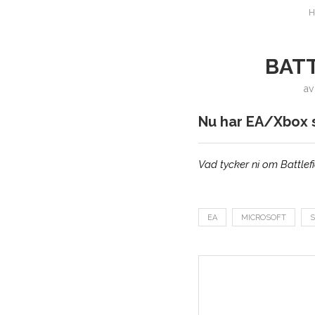
BATT
a
Nu har EA/Xbox sl
Vad tycker ni om Battle
EA
MICROSOFT