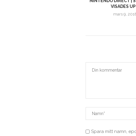
INSIDE XBOX | HALO MASTER
NINTENDO DIRECT | 
CHIEF COLLECTION BEKRÄFTAT...
VISADES UP
mars 12, 2019
mars 9, 201
Spara mitt namn, ep