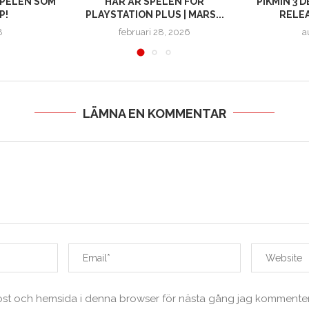
SPELEN SOM
HÄR ÄR SPELEN FÖR
PIKMIN 3 
P!
PLAYSTATION PLUS | MARS...
RELEA
8
februari 28, 2026
a
LÄMNA EN KOMMENTAR
ost och hemsida i denna browser för nästa gång jag kommenter