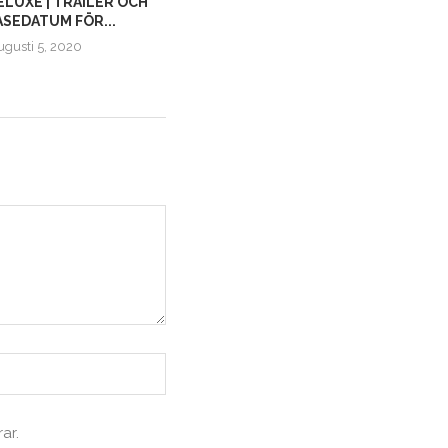
DELUXE | TRAILER OCH
FIRE EMBLEM: SHADOW DRAGON
SEDATUM FÖR...
AND THE BLADE OF...
ugusti 5, 2020
oktober 22, 2020
ar.