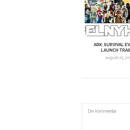
RE
WINDOWS 10 I SOMMAR &
ARK: SURVIVAL EV
EXPLORER DÖR UT!
LAUNCH TRAI
mars 18, 2015
augusti 25, 20