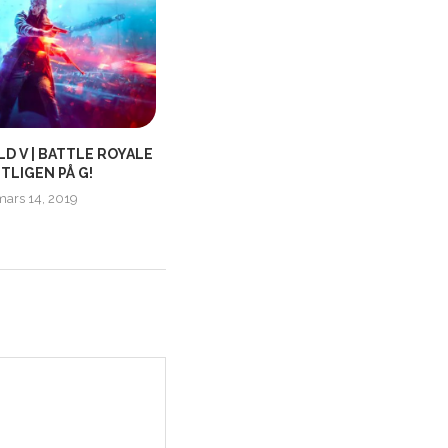
D V | BATTLE ROYALE
HOTLINE MIAMI 2 SNART UTE!
TLIGEN PÅ G!
februari 26, 2015
mars 14, 2019