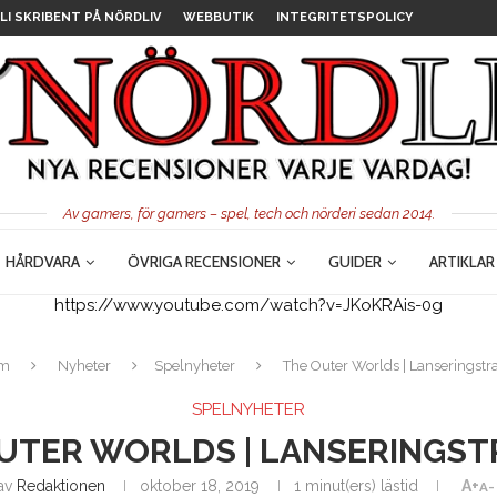
LI SKRIBENT PÅ NÖRDLIV
WEBBUTIK
INTEGRITETSPOLICY
Av gamers, för gamers – spel, tech och nörderi sedan 2014.
HÅRDVARA
ÖVRIGA RECENSIONER
GUIDER
ARTIKLAR
https://www.youtube.com/watch?v=JKoKRAis-0g
m
Nyheter
Spelnyheter
The Outer Worlds | Lanseringstra
SPELNYHETER
UTER WORLDS | LANSERINGST
av
Redaktionen
oktober 18, 2019
1 minut(ers) lästid
A+
A-