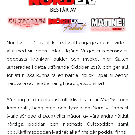
Nördliv består av ett kollektiv att engagerade individer -
SCUF Gaming Omega
alla med sin egen unika tillgång. Vi ger er recensioner,
podcasts, krönikor, guider och mycket mer. Sajten
lanserades i detta utförande Oktober 2018, och ger allt
för att ni ska kunna få en bättre inblick i spel, tillbehör,
hårdvara och andra härligt nördiga spörsmål!
Så häng med i entusiastkollektivet som är
Nördliv
- och
framförallt, häng med och lyssna på Nördliv Podcast
(varje söndag kl 15.00) eller någon av våra andra härligt
nördiga poddar, den nischade Cultpodden samt
populärfilmspodden Matiné!; alla finns där poddar finns!