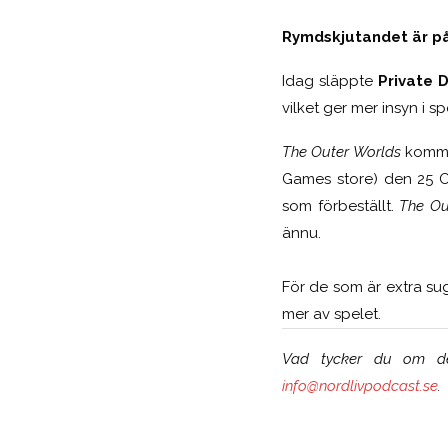
Rymdskjutandet är på
Idag släppte
Private D
vilket ger mer insyn i s
The Outer Worlds
kommer
Games store) den 25 O
som förbeställt.
The Ou
ännu.
För de som är extra su
mer av spelet.
Vad tycker du om den
info@nordlivpodcast.se
.