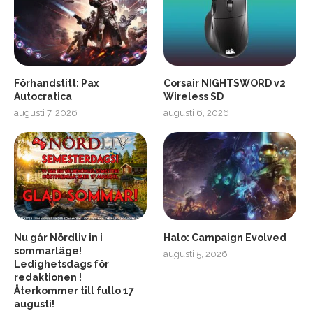
Förhandstitt: Pax
Corsair NIGHTSWORD v2
Autocratica
Wireless SD
augusti 7, 2026
augusti 6, 2026
2
Soundcore Liberty 5 Pro
Nu går Nördliv in i
Halo: Campaign Evolved
sommarläge!
augusti 5, 2026
Ledighetsdags för
redaktionen !
Återkommer till fullo 17
augusti!