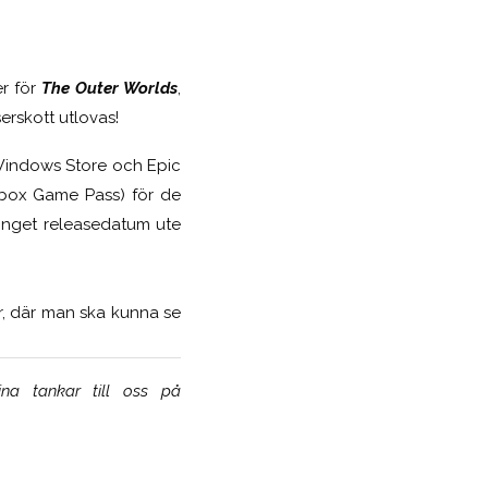
er för
The Outer Worlds
,
erskott utlovas!
Windows Store och Epic
Xbox Game Pass) för de
inget releasedatum ute
r, där man ska kunna se
na tankar till oss på