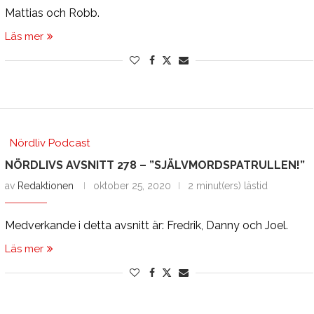
Mattias och Robb.
Läs mer
Nördliv Podcast
NÖRDLIVS AVSNITT 278 – ”SJÄLVMORDSPATRULLEN!”
av
Redaktionen
oktober 25, 2020
2 minut(ers) lästid
Medverkande i detta avsnitt är: Fredrik, Danny och Joel.
Läs mer