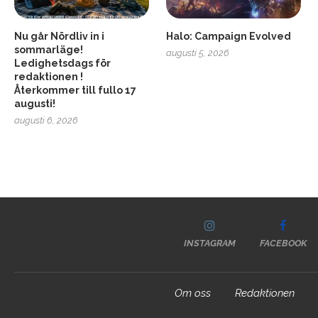
Nu går Nördliv in i
Halo: Campaign Evolved
sommarläge!
augusti 5, 2026
Ledighetsdags för
redaktionen !
Återkommer till fullo 17
augusti!
augusti 6, 2026
INSTAGRAM
FACEBOOK
Om oss
Redaktionen