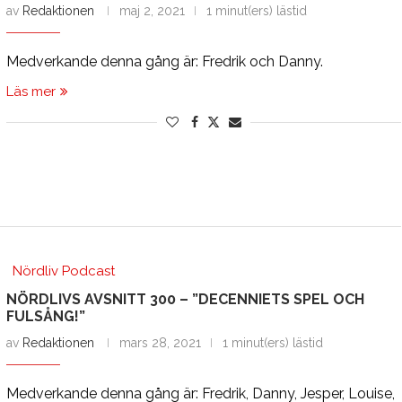
av
Redaktionen
maj 2, 2021
1 minut(ers) lästid
Medverkande denna gång är: Fredrik och Danny.
Läs mer
Nördliv Podcast
NÖRDLIVS AVSNITT 300 – ”DECENNIETS SPEL OCH
FULSÅNG!”
av
Redaktionen
mars 28, 2021
1 minut(ers) lästid
Medverkande denna gång är: Fredrik, Danny, Jesper, Louise,