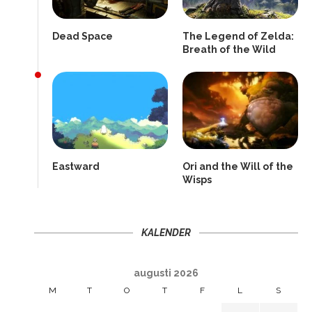
Dead Space
The Legend of Zelda:
Breath of the Wild
Eastward
Ori and the Will of the
Wisps
KALENDER
augusti 2026
M
T
O
T
F
L
S