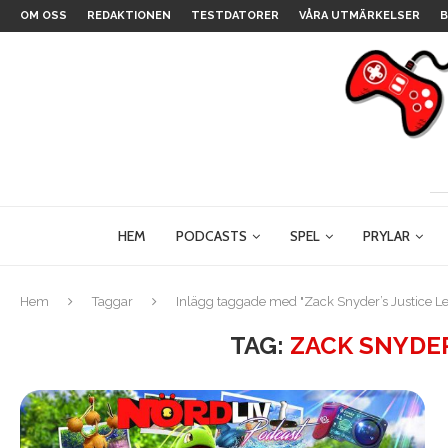
OM OSS
REDAKTIONEN
TESTDATORER
VÅRA UTMÄRKELSER
B
HEM
PODCASTS
SPEL
PRYLAR
Hem
Taggar
Inlägg taggade med "Zack Snyder’s Justice L
TAG:
ZACK SNYDER