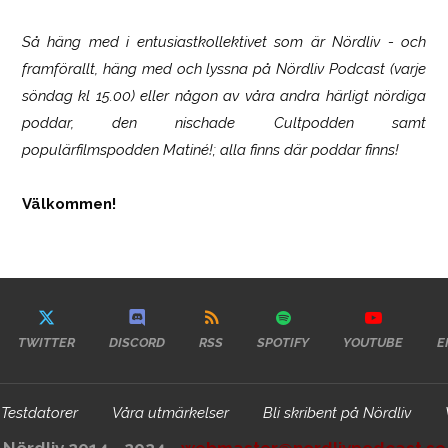
Så häng med i entusiastkollektivet som är
Nördliv
- och
framförallt, häng med och lyssna på Nördliv Podcast (varje
söndag kl 15.00) eller någon av våra andra härligt nördiga
poddar, den nischade Cultpodden samt
populärfilmspodden Matiné!; alla finns där poddar finns!
Välkommen!
TWITTER
DISCORD
RSS
SPOTIFY
YOUTUBE
E
Testdatorer
Våra utmärkelser
Bli skribent på Nördliv
Nördliv 2014 - 2024 -
webmaster@nordlivpodcast.se