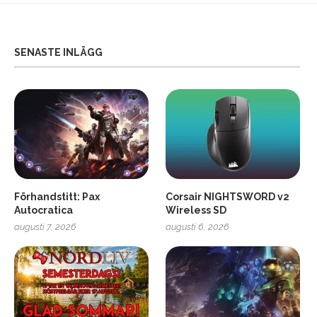
SENASTE INLÄGG
Förhandstitt: Pax
Corsair NIGHTSWORD v2
Autocratica
Wireless SD
augusti 7, 2026
augusti 6, 2026
2
Soundcore Liberty 5 Pro