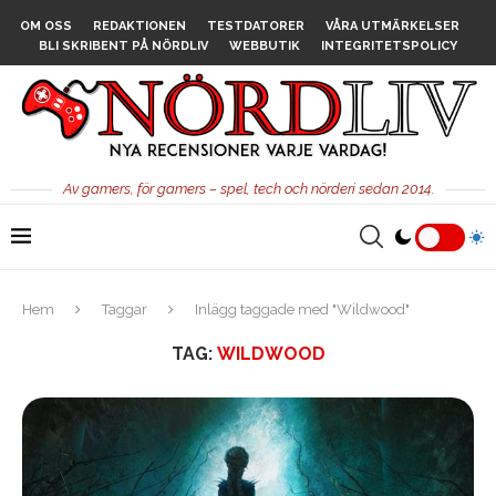
OM OSS
REDAKTIONEN
TESTDATORER
VÅRA UTMÄRKELSER
BLI SKRIBENT PÅ NÖRDLIV
WEBBUTIK
INTEGRITETSPOLICY
Av gamers, för gamers – spel, tech och nörderi sedan 2014.
Hem
Taggar
Inlägg taggade med "Wildwood"
TAG:
WILDWOOD