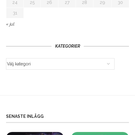
24
25
26
27
28
29
30
31
« jul
KATEGORIER
SENASTE INLÄGG