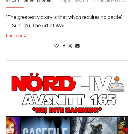
av
Carl Holmer Thorfelt
maj 23, 2019
3 minut(ers) lästid
“The greatest victory is that which requires no battle.”
― Sun Tzu, The Art of War
Läs mer