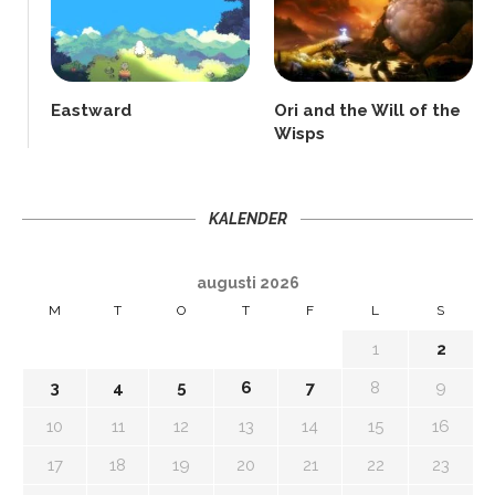
Eastward
Ori and the Will of the
Wisps
KALENDER
augusti 2026
M
T
O
T
F
L
S
1
2
3
4
5
6
7
8
9
10
11
12
13
14
15
16
17
18
19
20
21
22
23