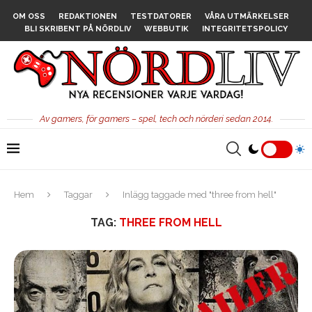
OM OSS
REDAKTIONEN
TESTDATORER
VÅRA UTMÄRKELSER
BLI SKRIBENT PÅ NÖRDLIV
WEBBUTIK
INTEGRITETSPOLICY
Av gamers, för gamers – spel, tech och nörderi sedan 2014.
Hem
Taggar
Inlägg taggade med "three from hell"
TAG:
THREE FROM HELL