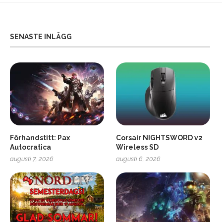
SENASTE INLÄGG
Förhandstitt: Pax
Corsair NIGHTSWORD v2
Autocratica
Wireless SD
augusti 7, 2026
augusti 6, 2026
2
Soundcore Liberty 5 Pro