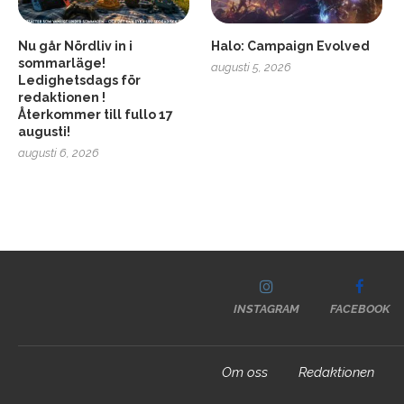
Nu går Nördliv in i
Halo: Campaign Evolved
sommarläge!
augusti 5, 2026
Ledighetsdags för
redaktionen !
Återkommer till fullo 17
augusti!
augusti 6, 2026
INSTAGRAM
FACEBOOK
Om oss
Redaktionen