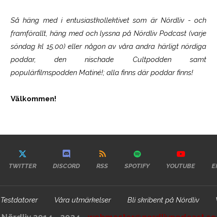
Så häng med i entusiastkollektivet som är
Nördliv
- och
framförallt, häng med och lyssna på Nördliv Podcast (varje
söndag kl 15.00) eller någon av våra andra härligt nördiga
poddar, den nischade Cultpodden samt
populärfilmspodden Matiné!; alla finns där poddar finns!
Välkommen!
TWITTER
DISCORD
RSS
SPOTIFY
YOUTUBE
E
Testdatorer
Våra utmärkelser
Bli skribent på Nördliv
Nördliv 2014 - 2024 -
webmaster@nordlivpodcast.se