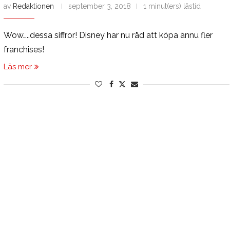
av
Redaktionen
september 3, 2018
1 minut(ers) lästid
Wow…..dessa siffror! Disney har nu råd att köpa ännu fler
franchises!
Läs mer