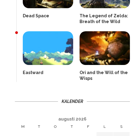
Dead Space
The Legend of Zelda:
Breath of the Wild
Eastward
Ori and the Will of the
Wisps
KALENDER
augusti 2026
M
T
O
T
F
L
S