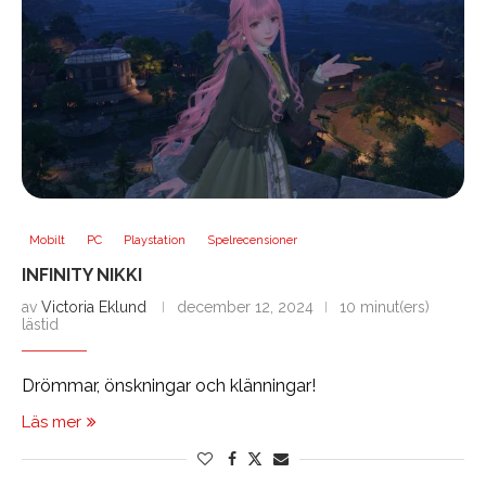
Mobilt
PC
Playstation
Spelrecensioner
INFINITY NIKKI
av
Victoria Eklund
december 12, 2024
10 minut(ers)
lästid
Drömmar, önskningar och klänningar!
Läs mer