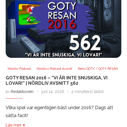
Nördliv Podcast
Nördlivs Podcast Avsnitt
Retro GOTY / GOTY RESAN
GOTY RESAN 2016 – ”VI ÄR INTE SNUSKIGA, VI
LOVAR!” | NÖRDLIV AVSNITT 562
av
Redaktionen
juni 14, 2026
4 minut(ers) lästid
Vilka spel var egentligen bäst under 2016? Dags att
sätta facit!
Läs mer