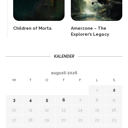
Children of Morta
Amerzone – The
Explorer’s Legacy
KALENDER
augusti 2026
M
T
O
T
F
L
S
1
2
3
4
5
6
7
8
9
10
11
12
13
14
15
16
17
18
19
20
21
22
23