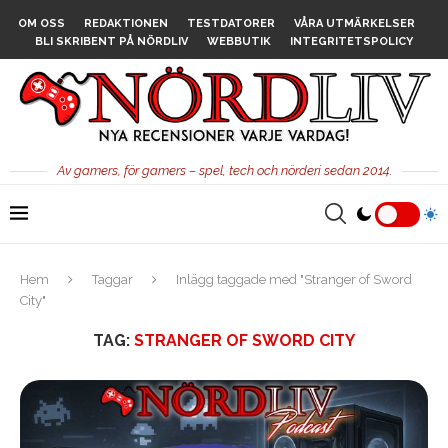
OM OSS
REDAKTIONEN
TESTDATORER
VÅRA UTMÄRKELSER
BLI SKRIBENT PÅ NÖRDLIV
WEBBUTIK
INTEGRITETSPOLICY
Av gamers, för gamers – spel, tech och nörderi sedan 2014.
Hem
Taggar
Inlägg taggade med "Stranger of Sword
City"
TAG:
STRANGER OF SWORD CITY