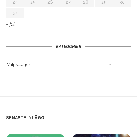
24
25
26
27
28
29
30
31
« jul
KATEGORIER
SENASTE INLÄGG