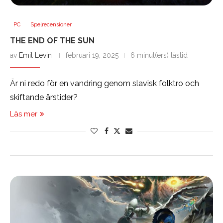
PC
Spelrecensioner
THE END OF THE SUN
av
Emil Levin
februari 19, 2025
6 minut(ers) lästid
Är ni redo för en vandring genom slavisk folktro och
skiftande årstider?
Läs mer