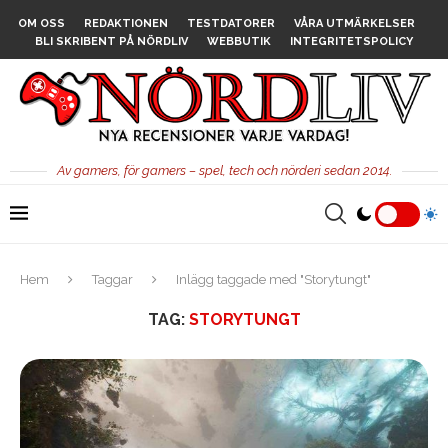
OM OSS
REDAKTIONEN
TESTDATORER
VÅRA UTMÄRKELSER
BLI SKRIBENT PÅ NÖRDLIV
WEBBUTIK
INTEGRITETSPOLICY
Av gamers, för gamers – spel, tech och nörderi sedan 2014.
Hem
Taggar
Inlägg taggade med "Storytungt"
TAG:
STORYTUNGT