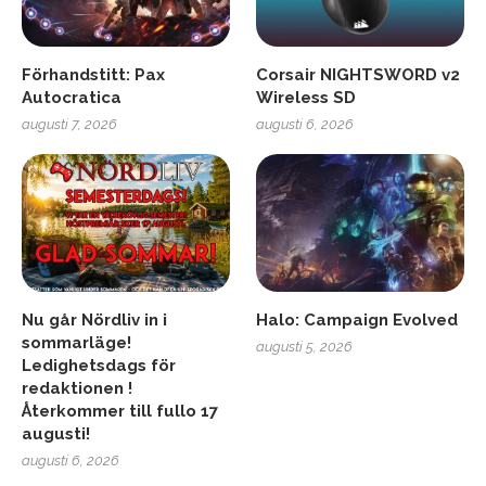
Förhandstitt: Pax
Corsair NIGHTSWORD v2
Autocratica
Wireless SD
augusti 7, 2026
augusti 6, 2026
Nu går Nördliv in i
Halo: Campaign Evolved
sommarläge!
augusti 5, 2026
Ledighetsdags för
redaktionen !
Återkommer till fullo 17
augusti!
augusti 6, 2026