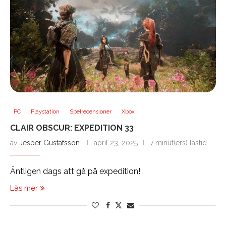
PC
Playstation
Spelrecensioner
Xbox
CLAIR OBSCUR: EXPEDITION 33
av
Jesper Gustafsson
april 23, 2025
7 minut(ers) lästid
Äntligen dags att gå på expedition!
Läs mer