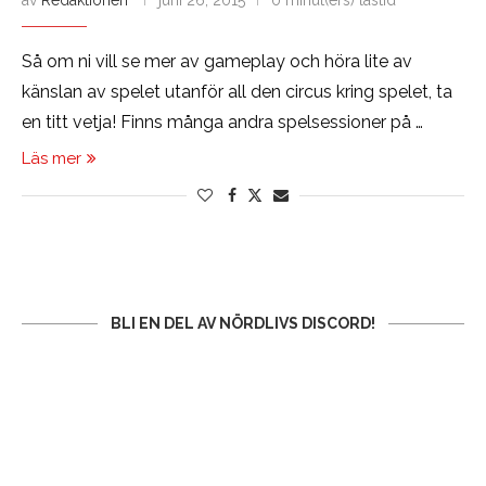
av
Redaktionen
juni 26, 2015
0 minut(ers) lästid
Så om ni vill se mer av gameplay och höra lite av
känslan av spelet utanför all den circus kring spelet, ta
en titt vetja! Finns många andra spelsessioner på …
Läs mer
BLI EN DEL AV NÖRDLIVS DISCORD!