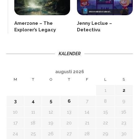
Amerzone – The
Jenny Leclue –
Explorer’s Legacy
Detectivu
KALENDER
augusti 2026
M
T
O
T
F
L
S
1
2
3
4
5
6
7
8
9
10
11
12
13
14
15
16
17
18
19
20
21
22
23
24
25
26
27
28
29
30