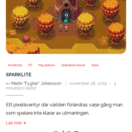
Nintendo
PC
Playstation
Spelrecensioner
Xbox
SPARKLITE
av
Martin "Fyghar" Johansson
november 28, 2019
4
minut(ers) lästid
Ett pixeläventyr där världen förändras varje gång man
som spelare inte klarar av utmaningen.
Läs mer