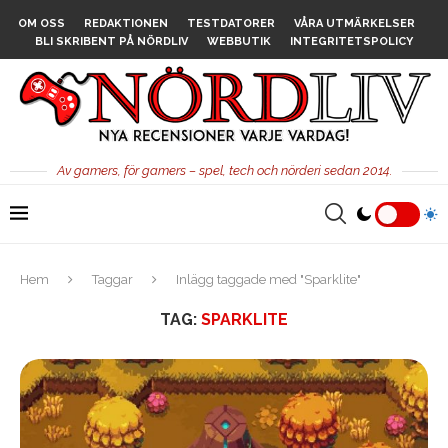
OM OSS
REDAKTIONEN
TESTDATORER
VÅRA UTMÄRKELSER
BLI SKRIBENT PÅ NÖRDLIV
WEBBUTIK
INTEGRITETSPOLICY
Av gamers, för gamers – spel, tech och nörderi sedan 2014.
Hem
Taggar
Inlägg taggade med "Sparklite"
TAG:
SPARKLITE