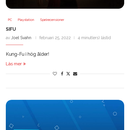
PC
Playstation
Spelrecensioner
SIFU
av
Joel Svahn
februari 25, 2022
4 minut(ers) lästid
Kung-Fu i hög ålder!
Läs mer