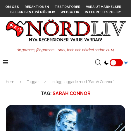
OM OSS
REDAKTIONEN
TESTDATORER
VÅRA UTMÄRKELSER
BLI SKRIBENT PÅ NÖRDLIV
WEBBUTIK
INTEGRITETSPOLICY
Av gamers, för gamers – spel, tech och nörderi sedan 2014.
Hem
Taggar
Inlägg taggade med "Sarah Connor"
TAG:
SARAH CONNOR