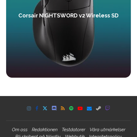
Corsair NIGHTSWORD v2 Wireless SD
Om oss
Redaktionen
Testdatorer
Våra utmärkelser
Bli skribent på Nördliv
Webbutik
Integritetspolicy