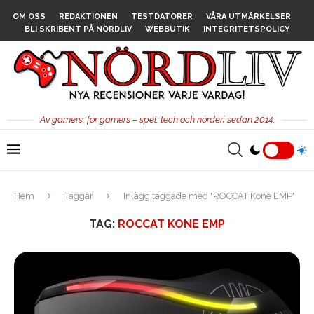
OM OSS
REDAKTIONEN
TESTDATORER
VÅRA UTMÄRKELSER
BLI SKRIBENT PÅ NÖRDLIV
WEBBUTIK
INTEGRITETSPOLICY
Av gamers, för gamers – spel, tech och nörderi sedan 2014.
Hem
Taggar
Inlägg taggade med "ROCCAT Kone EMP"
TAG:
ROCCAT KONE EMP