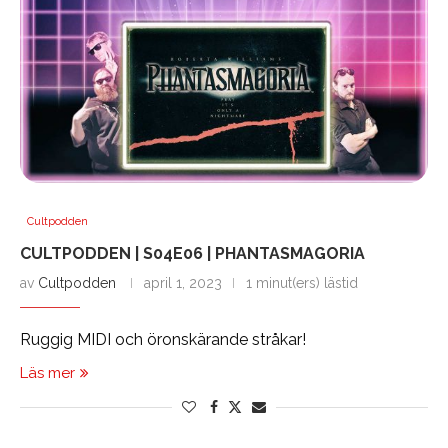
Cultpodden
CULTPODDEN | S04E06 | PHANTASMAGORIA
av
Cultpodden
april 1, 2023
1 minut(ers) lästid
Ruggig MIDI och öronskärande stråkar!
Läs mer