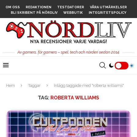
OM OSS
REDAKTIONEN
TESTDATORER
VÅRA UTMÄRKELSER
BLI SKRIBENT PÅ NÖRDLIV
WEBBUTIK
INTEGRITETSPOLICY
Av gamers, för gamers – spel, tech och nörderi sedan 2014.
Hem
Taggar
Inlägg taggade med "roberta williams"
TAG:
ROBERTA WILLIAMS