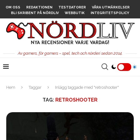
OM OSS
REDAKTIONEN
TESTDATORER
VÅRA UTMÄRKELSER
BLI SKRIBENT PÅ NÖRDLIV
WEBBUTIK
INTEGRITETSPOLICY
Av gamers, för gamers – spel, tech och nörderi sedan 2014.
Hem
Taggar
Inlägg taggade med "retroshooter"
TAG:
RETROSHOOTER