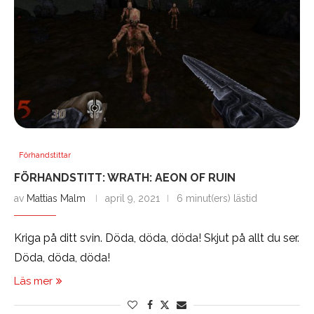
Förhandstittar
FÖRHANDSTITT: WRATH: AEON OF RUIN
av
Mattias Malm
april 9, 2021
6 minut(ers) lästid
Kriga på ditt svin. Döda, döda, döda! Skjut på allt du ser.
Döda, döda, döda!
Läs mer