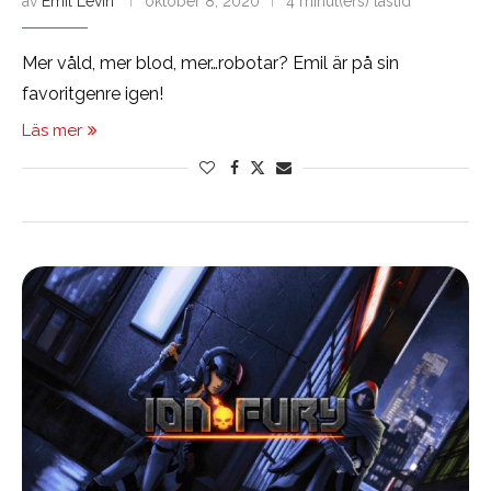
av
Emil Levin
oktober 8, 2020
4 minut(ers) lästid
Mer våld, mer blod, mer…robotar? Emil är på sin
favoritgenre igen!
Läs mer