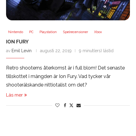
Nintendo
PC
Playstation
Spelrecensioner
Xbox
ION FURY
av
Emil Levin
augusti 22, 2019
9 minut(ers) lästid
Retro shooterns återkomst är i full blom! Det senaste
tillskottet i mängden är Ion Fury. Vad tycker vår
shooterälskande nittiotalist om det?
Läs mer