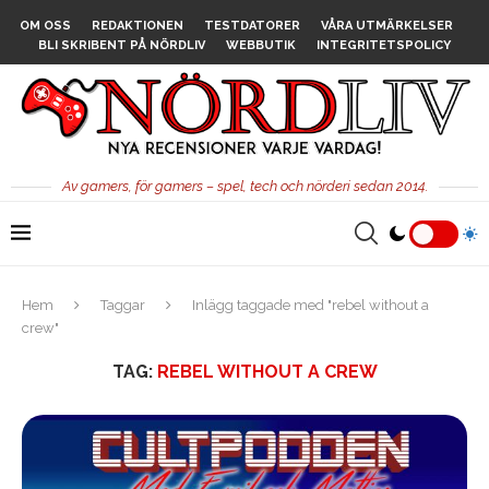
OM OSS
REDAKTIONEN
TESTDATORER
VÅRA UTMÄRKELSER
BLI SKRIBENT PÅ NÖRDLIV
WEBBUTIK
INTEGRITETSPOLICY
Av gamers, för gamers – spel, tech och nörderi sedan 2014.
Hem
Taggar
Inlägg taggade med "rebel without a
crew"
TAG:
REBEL WITHOUT A CREW