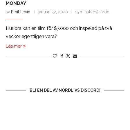
MONDAY
av
Emil Levin
januari 22, 2020
15 minut(ers) lästid
Hur bra kan en film för $7.000 och inspelad på två
veckor egentligen vara?
Läs mer
BLI EN DEL AV NÖRDLIVS DISCORD!