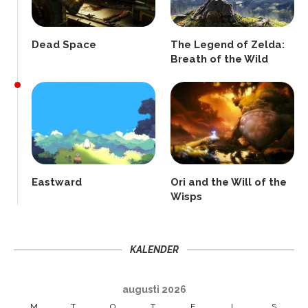
Dead Space
The Legend of Zelda:
Breath of the Wild
Eastward
Ori and the Will of the
Wisps
KALENDER
augusti 2026
M
T
O
T
F
L
S