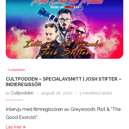
Cultpodden
CULTPODDEN – SPECIALAVSNITT | JOSH STIFTER –
INDIEREGISSÖR
av
Cultpodden
augusti 26, 2020
1 minut(ers) lästid
Intervju med filmregissören av Greywood’s Plot & ”The
Good Exorcist”.
Läs mer