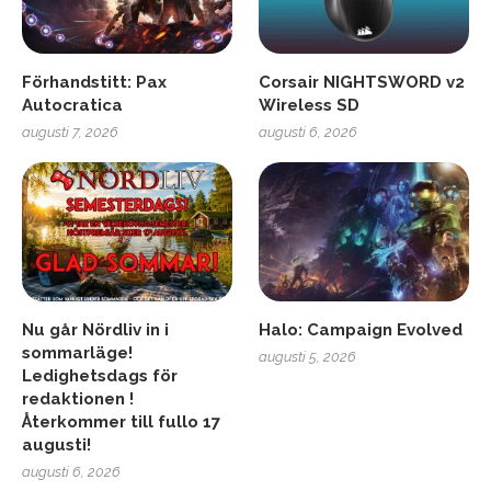
Förhandstitt: Pax
Corsair NIGHTSWORD v2
Autocratica
Wireless SD
augusti 7, 2026
augusti 6, 2026
Nu går Nördliv in i
Halo: Campaign Evolved
sommarläge!
augusti 5, 2026
Ledighetsdags för
redaktionen !
Återkommer till fullo 17
augusti!
augusti 6, 2026