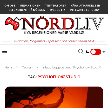
OM OSS
REDAKTIONEN
TESTDATORER
VÅRA UTMÄRKELSER
BLI SKRIBENT PÅ NÖRDLIV
WEBBUTIK
INTEGRITETSPOLICY
Av gamers, för gamers – spel, tech och nörderi sedan 2014.
Hem
Taggar
Inlägg taggade med "Psychoflow Studio"
TAG:
PSYCHOFLOW STUDIO