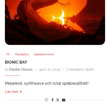
PC
Playstation
Spelrecensioner
BIONIC BAY
av
Fredrik Olsson
april 21, 2025
7 minut(ers) lästid
Melankoli, synthwave och total spelbesatthet!
Läs mer