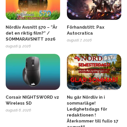
Nördliv Avsnitt 570 – ”Är
Förhandstitt: Pax
det en riktig film?” /
Autocratica
SOMMARAVSNITT 2026
augusti 7, 2026
augusti 9, 2026
Corsair NIGHTSWORD v2
Nu går Nördliv in i
Wireless SD
sommarläge!
Ledighetsdags för
augusti 6, 2026
redaktionen !
Återkommer till fullo 17