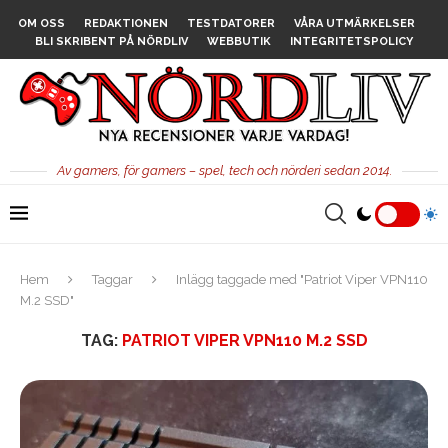
OM OSS
REDAKTIONEN
TESTDATORER
VÅRA UTMÄRKELSER
BLI SKRIBENT PÅ NÖRDLIV
WEBBUTIK
INTEGRITETSPOLICY
Av gamers, för gamers – spel, tech och nörderi sedan 2014.
Hem
Taggar
Inlägg taggade med "Patriot Viper VPN110
M.2 SSD"
TAG:
PATRIOT VIPER VPN110 M.2 SSD