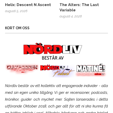
Helix: Descent N Ascent
The Alters: The Last
Variable
augusti 5, 2026
augusti 4, 2026
KORT OM OSS
Nördliv består av ett kollektiv att engagerade individer - alla
med sin egen unika tillgång. Vi ger er recensioner, podcasts,
krönikor, guider och mycket mer. Sajten lanserades i detta
utförande Oktober 2018, och ger allt för att ni ska kunna få
en bättre inblick i spel, tillbehör, hårdvara och andra härligt