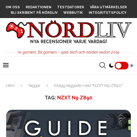
OM OSS
REDAKTIONEN
TESTDATORER
VÅRA UTMÄRKELSER
BLI SKRIBENT PÅ NÖRDLIV
WEBBUTIK
INTEGRITETSPOLICY
Av gamers, för gamers – spel, tech och nörderi sedan 2014.
Hem
Taggar
Inlägg taggade med "NZXT N9 Z890"
TAG:
NZXT N9 Z890