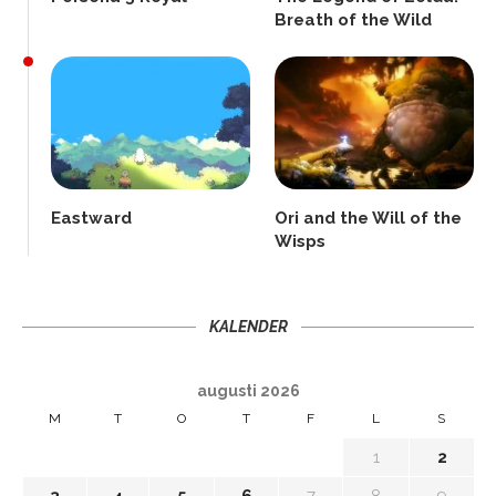
Breath of the Wild
Eastward
Ori and the Will of the
Wisps
KALENDER
augusti 2026
M
T
O
T
F
L
S
1
2
3
4
5
6
7
8
9