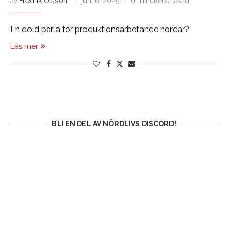
av
Fredrik Olsson
juni 6, 2025
9 minut(ers) lästid
En dold pärla för produktionsarbetande nördar?
Läs mer
BLI EN DEL AV NÖRDLIVS DISCORD!