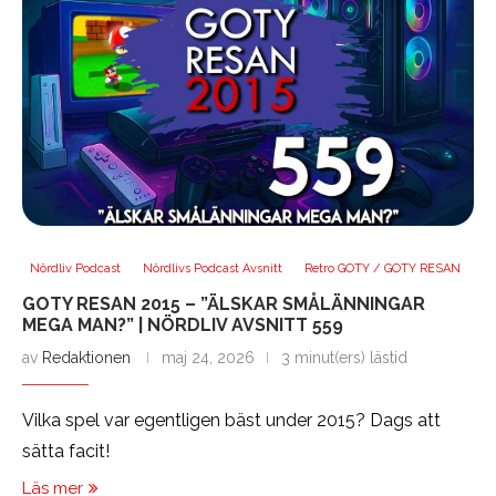
Nördliv Podcast
Nördlivs Podcast Avsnitt
Retro GOTY / GOTY RESAN
GOTY RESAN 2015 – ”ÄLSKAR SMÅLÄNNINGAR
MEGA MAN?” | NÖRDLIV AVSNITT 559
av
Redaktionen
maj 24, 2026
3 minut(ers) lästid
Vilka spel var egentligen bäst under 2015? Dags att
sätta facit!
Läs mer