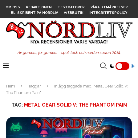
OM OSS
REDAKTIONEN
TESTDATORER
VÅRA UTMÄRKELSER
BLI SKRIBENT PÅ NÖRDLIV
WEBBUTIK
INTEGRITETSPOLICY
Av gamers, för gamers – spel, tech och nörderi sedan 2014.
Hem
Taggar
Inlägg taggade med "Metal Gear Solid V:
The Phantom Pain"
TAG:
METAL GEAR SOLID V: THE PHANTOM PAIN