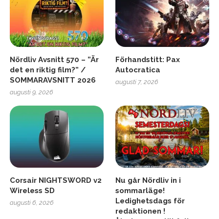
Nördliv Avsnitt 570 – ”Är
Förhandstitt: Pax
det en riktig film?” /
Autocratica
SOMMARAVSNITT 2026
augusti 7, 2026
augusti 9, 2026
Corsair NIGHTSWORD v2
Nu går Nördliv in i
Wireless SD
sommarläge!
Ledighetsdags för
augusti 6, 2026
redaktionen !