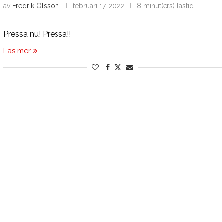
av
Fredrik Olsson
februari 17, 2022
8 minut(ers) lästid
Pressa nu! Pressa!!
Läs mer