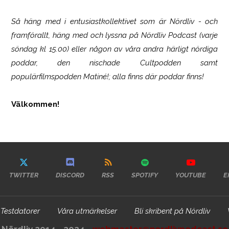
Så häng med i entusiastkollektivet som är
Nördliv
- och
framförallt, häng med och lyssna på Nördliv Podcast (varje
söndag kl 15.00) eller någon av våra andra härligt nördiga
poddar, den nischade Cultpodden samt
populärfilmspodden Matiné!; alla finns där poddar finns!
Välkommen!
TWITTER
DISCORD
RSS
SPOTIFY
YOUTUBE
E
Testdatorer
Våra utmärkelser
Bli skribent på Nördliv
Nördliv 2014 - 2024 -
webmaster@nordlivpodcast.se