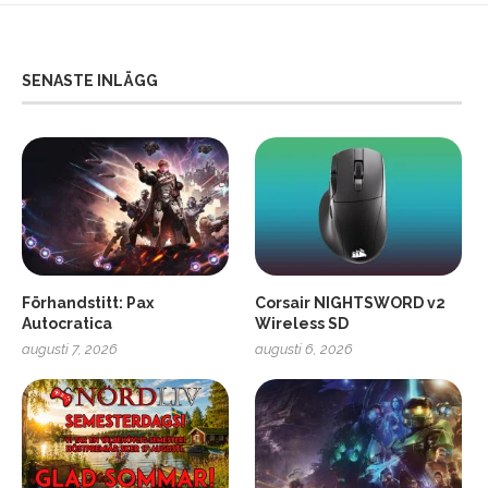
SENASTE INLÄGG
Förhandstitt: Pax
Corsair NIGHTSWORD v2
Autocratica
Wireless SD
augusti 7, 2026
augusti 6, 2026
2
Soundcore Liberty 5 Pro