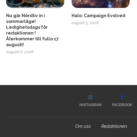
Nu går Nördliv in i
Halo: Campaign Evolved
sommarläge!
augusti 5, 2026
Ledighetsdags för
redaktionen !
Återkommer till fullo 17
augusti!
augusti 6, 2026
INSTAGRAM
FACEBOOK
Om oss
Redaktionen