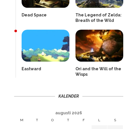
Dead Space
The Legend of Zelda:
Breath of the Wild
Eastward
Ori and the Will of the
Wisps
KALENDER
augusti 2026
M
T
O
T
F
L
S