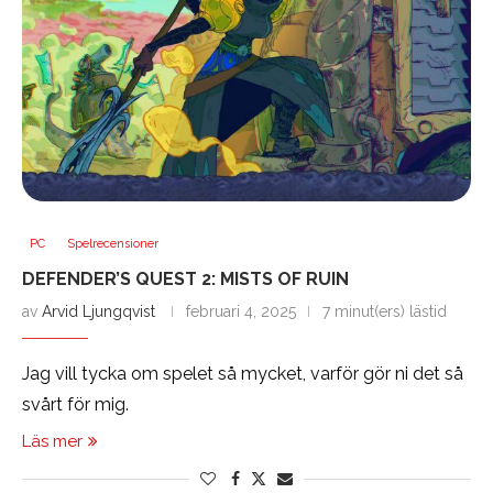
PC
Spelrecensioner
DEFENDER’S QUEST 2: MISTS OF RUIN
av
Arvid Ljungqvist
februari 4, 2025
7 minut(ers) lästid
Jag vill tycka om spelet så mycket, varför gör ni det så
svårt för mig.
Läs mer