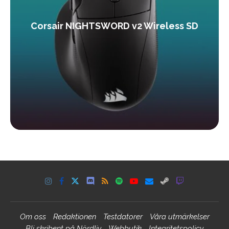
Corsair NIGHTSWORD v2 Wireless SD
Om oss
Redaktionen
Testdatorer
Våra utmärkelser
Bli skribent på Nördliv
Webbutik
Integritetspolicy