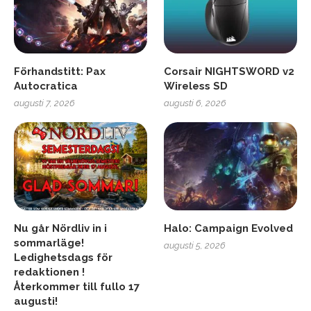
Förhandstitt: Pax
Corsair NIGHTSWORD v2
Autocratica
Wireless SD
augusti 7, 2026
augusti 6, 2026
Nu går Nördliv in i
Halo: Campaign Evolved
sommarläge!
augusti 5, 2026
Ledighetsdags för
redaktionen !
Återkommer till fullo 17
augusti!