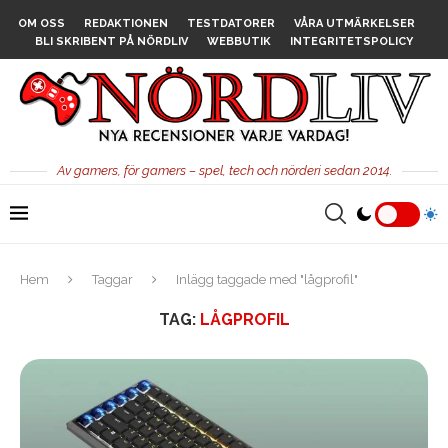
OM OSS
REDAKTIONEN
TESTDATORER
VÅRA UTMÄRKELSER
BLI SKRIBENT PÅ NÖRDLIV
WEBBUTIK
INTEGRITETSPOLICY
Av gamers, för gamers – spel, tech och nörderi sedan 2014.
Hem
Taggar
Inlägg taggade med "lågprofil"
TAG:
LÅGPROFIL