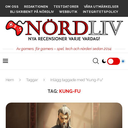
OM OSS
REDAKTIONEN
TESTDATORER
VÅRA UTMÄRKELSER
BLI SKRIBENT PÅ NÖRDLIV
WEBBUTIK
INTEGRITETSPOLICY
Av gamers, för gamers – spel, tech och nörderi sedan 2014.
Hem
Taggar
Inlägg taggade med "Kung-Fu"
TAG:
KUNG-FU