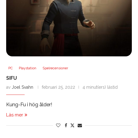
PC
Playstation
Spelrecensioner
SIFU
av
Joel Svahn
februari 25, 2022
4 minut(ers) lästid
Kung-Fu i hög ålder!
Läs mer