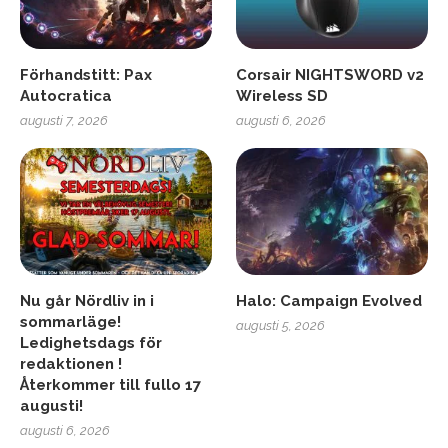
Förhandstitt: Pax
Corsair NIGHTSWORD v2
Autocratica
Wireless SD
augusti 7, 2026
augusti 6, 2026
Nu går Nördliv in i
Halo: Campaign Evolved
sommarläge!
augusti 5, 2026
Ledighetsdags för
redaktionen !
Återkommer till fullo 17
augusti!
augusti 6, 2026