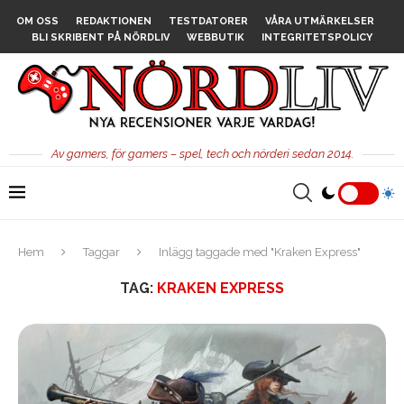
OM OSS
REDAKTIONEN
TESTDATORER
VÅRA UTMÄRKELSER
BLI SKRIBENT PÅ NÖRDLIV
WEBBUTIK
INTEGRITETSPOLICY
Av gamers, för gamers – spel, tech och nörderi sedan 2014.
Hem
Taggar
Inlägg taggade med "Kraken Express"
TAG:
KRAKEN EXPRESS