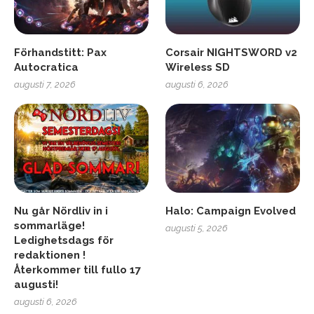
Förhandstitt: Pax
Corsair NIGHTSWORD v2
Autocratica
Wireless SD
augusti 7, 2026
augusti 6, 2026
Nu går Nördliv in i
Halo: Campaign Evolved
sommarläge!
augusti 5, 2026
Ledighetsdags för
redaktionen !
Återkommer till fullo 17
augusti!
augusti 6, 2026