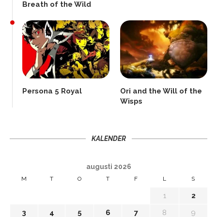
Breath of the Wild
Persona 5 Royal
Ori and the Will of the
Wisps
KALENDER
augusti 2026
M
T
O
T
F
L
S
1
2
3
4
5
6
7
8
9