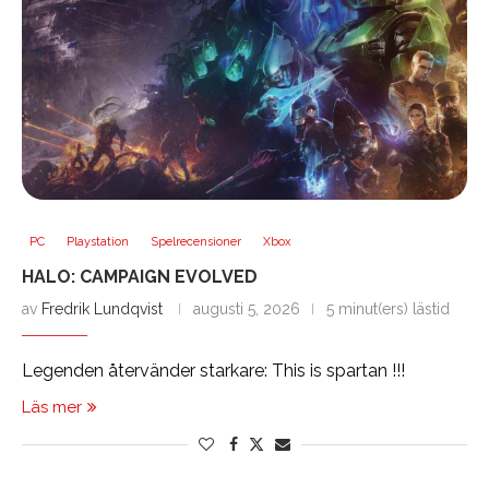
PC
Playstation
Spelrecensioner
Xbox
HALO: CAMPAIGN EVOLVED
av
Fredrik Lundqvist
augusti 5, 2026
5 minut(ers) lästid
Legenden återvänder starkare: This is spartan !!!
Läs mer