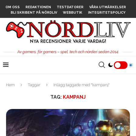
OM OSS
REDAKTIONEN
TESTDATORER
VÅRA UTMÄRKELSER
BLI SKRIBENT PÅ NÖRDLIV
WEBBUTIK
INTEGRITETSPOLICY
Av gamers, för gamers – spel, tech och nörderi sedan 2014.
Hem
Taggar
Inlägg taggade med "kampanj"
TAG:
KAMPANJ