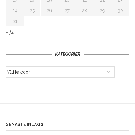
24
25
26
27
28
29
30
31
« jul
KATEGORIER
SENASTE INLÄGG