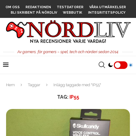
OM OSS
REDAKTIONEN
TESTDATORER
VÅRA UTMÄRKELSER
BLI SKRIBENT PÅ NÖRDLIV
WEBBUTIK
INTEGRITETSPOLICY
Av gamers, för gamers – spel, tech och nörderi sedan 2014.
Hem
Taggar
Inlägg taggade med "IP55"
TAG:
IP55