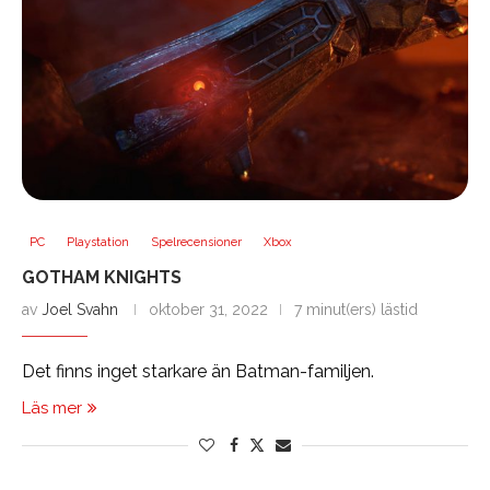
PC
Playstation
Spelrecensioner
Xbox
GOTHAM KNIGHTS
av
Joel Svahn
oktober 31, 2022
7 minut(ers) lästid
Det finns inget starkare än Batman-familjen.
Läs mer