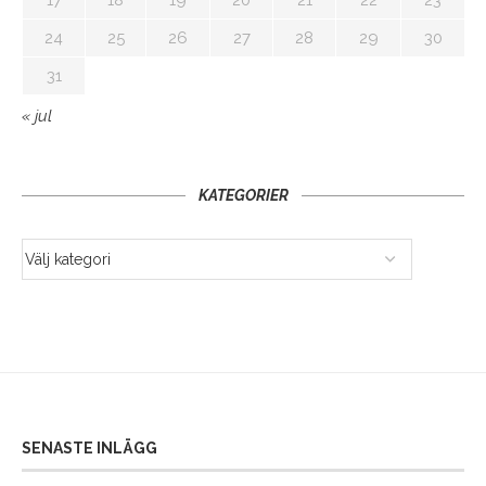
24
25
26
27
28
29
30
31
« jul
KATEGORIER
SENASTE INLÄGG