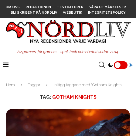
OM OSS
REDAKTIONEN
TESTDATORER
VÅRA UTMÄRKELSER
BLI SKRIBENT PÅ NÖRDLIV
WEBBUTIK
INTEGRITETSPOLICY
Av gamers, för gamers – spel, tech och nörderi sedan 2014.
Hem
Taggar
Inlägg taggade med "Gotham Knights"
TAG:
GOTHAM KNIGHTS