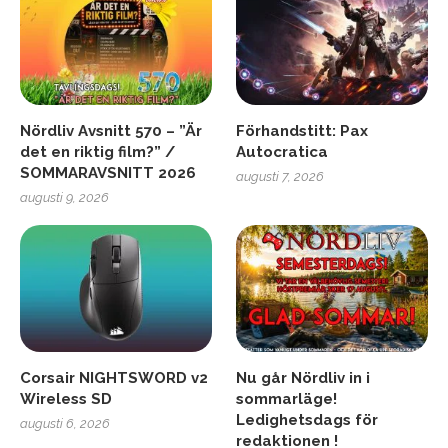
Nördliv Avsnitt 570 – ”Är
Förhandstitt: Pax
det en riktig film?” /
Autocratica
SOMMARAVSNITT 2026
augusti 7, 2026
augusti 9, 2026
Corsair NIGHTSWORD v2
Nu går Nördliv in i
Wireless SD
sommarläge!
Ledighetsdags för
augusti 6, 2026
redaktionen !