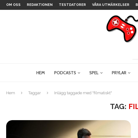
OM OSS
REDAKTIONEN
TESTDATORER
VÅRA UTMÄRKELSER
B
HEM
PODCASTS
SPEL
PRYLAR
Hem
Taggar
Inlägg taggade med "filmatiskt"
TAG:
FI