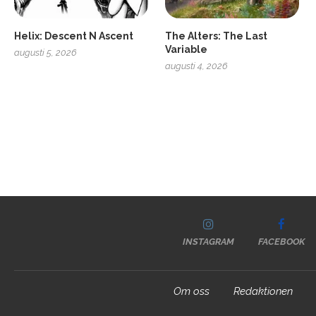
Helix: Descent N Ascent
The Alters: The Last
Variable
augusti 5, 2026
augusti 4, 2026
INSTAGRAM
FACEBOOK
Om oss
Redaktionen