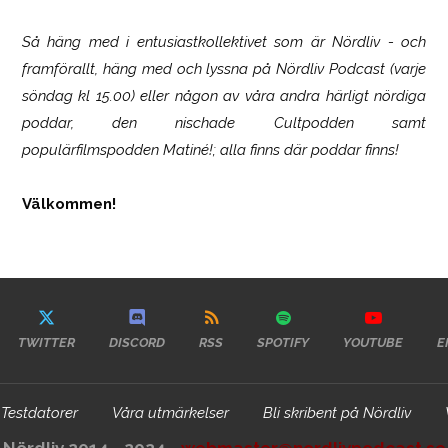
Så häng med i entusiastkollektivet som är
Nördliv
- och
framförallt, häng med och lyssna på Nördliv Podcast (varje
söndag kl 15.00) eller någon av våra andra härligt nördiga
poddar, den nischade Cultpodden samt
populärfilmspodden Matiné!; alla finns där poddar finns!
Välkommen!
TWITTER
DISCORD
RSS
SPOTIFY
YOUTUBE
E
Testdatorer
Våra utmärkelser
Bli skribent på Nördliv
Nördliv 2014 - 2024 -
webmaster@nordlivpodcast.se