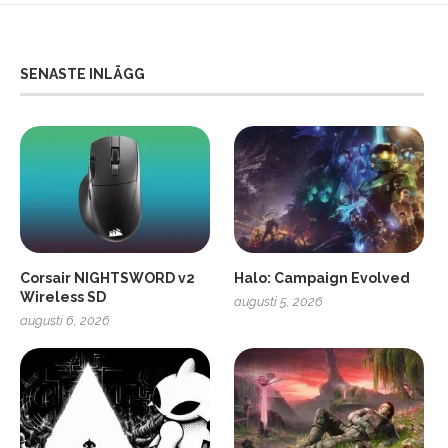
SENASTE INLÄGG
Corsair NIGHTSWORD v2
Halo: Campaign Evolved
Wireless SD
augusti 5, 2026
augusti 6, 2026
2
Soundcore Liberty 5 Pro