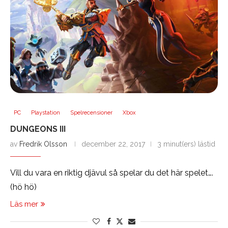
PC
Playstation
Spelrecensioner
Xbox
DUNGEONS III
av
Fredrik Olsson
december 22, 2017
3 minut(ers) lästid
Vill du vara en riktig djävul så spelar du det här spelet….
(hö hö)
Läs mer