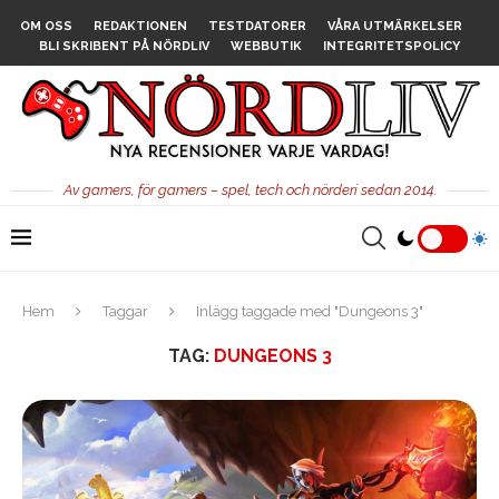
OM OSS
REDAKTIONEN
TESTDATORER
VÅRA UTMÄRKELSER
BLI SKRIBENT PÅ NÖRDLIV
WEBBUTIK
INTEGRITETSPOLICY
Av gamers, för gamers – spel, tech och nörderi sedan 2014.
Hem
Taggar
Inlägg taggade med "Dungeons 3"
TAG:
DUNGEONS 3