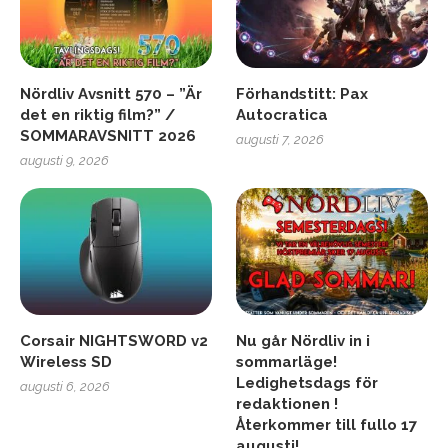
Nördliv Avsnitt 570 – ”Är
Förhandstitt: Pax
det en riktig film?” /
Autocratica
SOMMARAVSNITT 2026
augusti 7, 2026
augusti 9, 2026
Corsair NIGHTSWORD v2
Nu går Nördliv in i
Wireless SD
sommarläge!
Ledighetsdags för
augusti 6, 2026
redaktionen !
Återkommer till fullo 17
augusti!