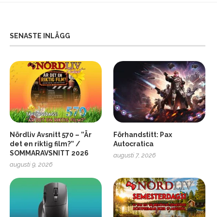
SENASTE INLÄGG
Nördliv Avsnitt 570 – ”Är
Förhandstitt: Pax
det en riktig film?” /
Autocratica
SOMMARAVSNITT 2026
augusti 7, 2026
2
Soundcore Liberty 5 Pro
augusti 9, 2026