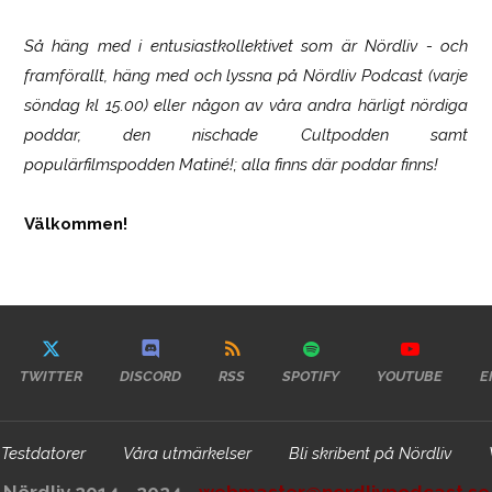
Så häng med i entusiastkollektivet som är
Nördliv
- och
framförallt, häng med och lyssna på Nördliv Podcast (varje
söndag kl 15.00) eller någon av våra andra härligt nördiga
poddar, den nischade Cultpodden samt
populärfilmspodden Matiné!; alla finns där poddar finns!
Välkommen!
TWITTER
DISCORD
RSS
SPOTIFY
YOUTUBE
E
Testdatorer
Våra utmärkelser
Bli skribent på Nördliv
Nördliv 2014 - 2024 -
webmaster@nordlivpodcast.se