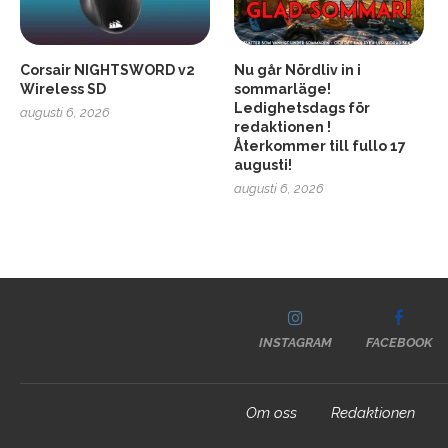
Corsair NIGHTSWORD v2
Nu går Nördliv in i
Wireless SD
sommarläge!
Ledighetsdags för
augusti 6, 2026
redaktionen !
Återkommer till fullo 17
augusti!
augusti 6, 2026
INSTAGRAM
FACEBOOK
Om oss
Redaktionen