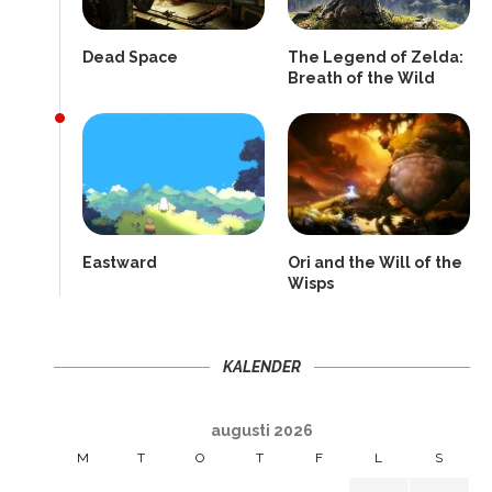
Dead Space
The Legend of Zelda:
Breath of the Wild
Eastward
Ori and the Will of the
Wisps
KALENDER
augusti 2026
M
T
O
T
F
L
S