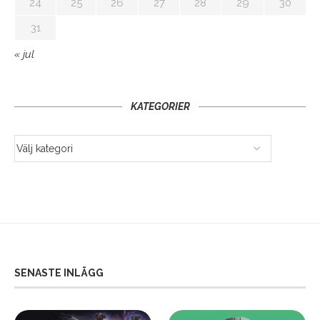
24
25
26
27
28
29
30
31
« jul
KATEGORIER
SENASTE INLÄGG