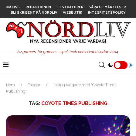
OM OSS
REDAKTIONEN
TESTDATORER
VÅRA UTMÄRKELSER
BLI SKRIBENT PÅ NÖRDLIV
WEBBUTIK
INTEGRITETSPOLICY
Av gamers, för gamers – spel, tech och nörderi sedan 2014.
Hem
Taggar
Inlägg taggade med "Coyote Times
Publishing"
TAG:
COYOTE TIMES PUBLISHING