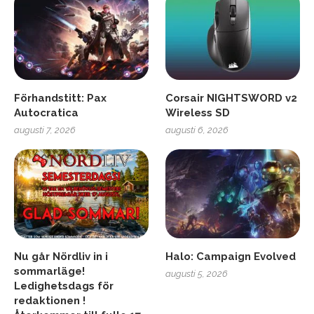
Förhandstitt: Pax
Corsair NIGHTSWORD v2
Autocratica
Wireless SD
augusti 7, 2026
augusti 6, 2026
Nu går Nördliv in i
Halo: Campaign Evolved
sommarläge!
augusti 5, 2026
Ledighetsdags för
redaktionen !