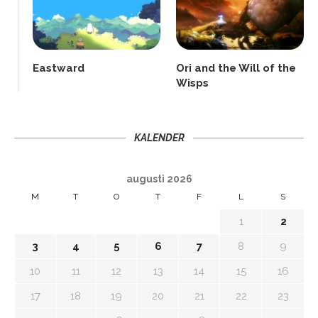
Eastward
Ori and the Will of the
Wisps
KALENDER
augusti 2026
M
T
O
T
F
L
S
1
2
3
4
5
6
7
8
9
10
11
12
13
14
15
16
17
18
19
20
21
22
23