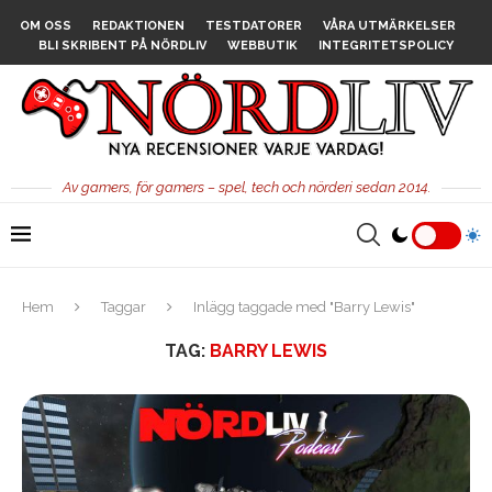
OM OSS
REDAKTIONEN
TESTDATORER
VÅRA UTMÄRKELSER
BLI SKRIBENT PÅ NÖRDLIV
WEBBUTIK
INTEGRITETSPOLICY
Av gamers, för gamers – spel, tech och nörderi sedan 2014.
Hem
Taggar
Inlägg taggade med "Barry Lewis"
TAG:
BARRY LEWIS