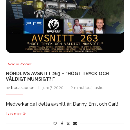
Nördliv Podcast
NÖRDLIVS AVSNITT 263 – ”HÖGT TRYCK OCH
VÄLDIGT MUMSIGT?!”
av
Redaktionen
juni 7, 2020
2 minut(ers) lästid
Medverkande i detta avsnitt är: Danny, Emil och Carl!
Läs mer