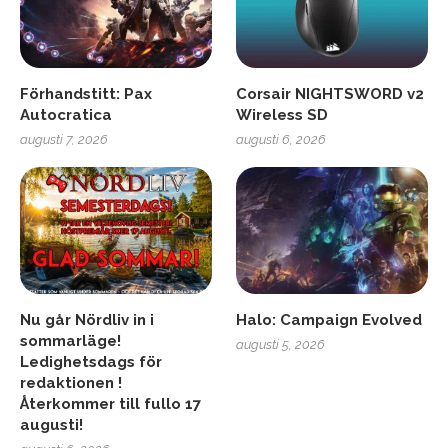
Förhandstitt: Pax
Corsair NIGHTSWORD v2
Autocratica
Wireless SD
augusti 7, 2026
augusti 6, 2026
Nu går Nördliv in i
Halo: Campaign Evolved
sommarläge!
augusti 5, 2026
Ledighetsdags för
redaktionen !
Återkommer till fullo 17
augusti!