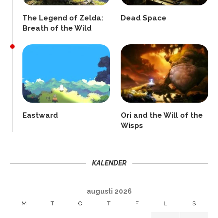
The Legend of Zelda:
Dead Space
Breath of the Wild
Eastward
Ori and the Will of the
Wisps
KALENDER
augusti 2026
M
T
O
T
F
L
S