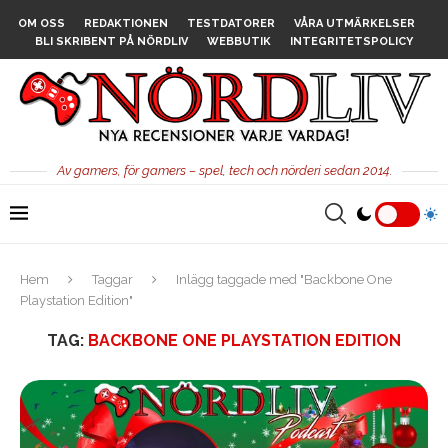
OM OSS
REDAKTIONEN
TESTDATORER
VÅRA UTMÄRKELSER
BLI SKRIBENT PÅ NÖRDLIV
WEBBUTIK
INTEGRITETSPOLICY
Av gamers, för gamers – spel, tech och nörderi sedan 2014.
Hem
Taggar
Inlägg taggade med "Backbone One
Playstation Edition"
TAG:
BACKBONE ONE PLAYSTATION EDITION