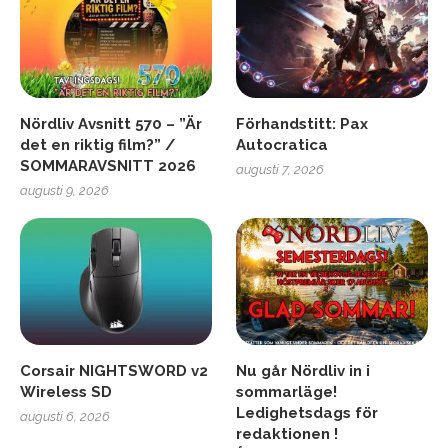
Nördliv Avsnitt 570 – ”Är
Förhandstitt: Pax
det en riktig film?” /
Autocratica
SOMMARAVSNITT 2026
augusti 7, 2026
augusti 9, 2026
Corsair NIGHTSWORD v2
Nu går Nördliv in i
Wireless SD
sommarläge!
Ledighetsdags för
augusti 6, 2026
redaktionen !