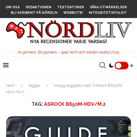
OM OSS
REDAKTIONEN
TESTDATORER
VÅRA UTMÄRKELSER
BLI SKRIBENT PÅ NÖRDLIV
WEBBUTIK
INTEGRITETSPOLICY
Av gamers, för gamers – spel, tech och nörderi sedan 2014.
Hem
Taggar
Inlägg taggade med "ASRock B650M-
HDV/M.2"
TAG:
ASROCK B650M-HDV/M.2