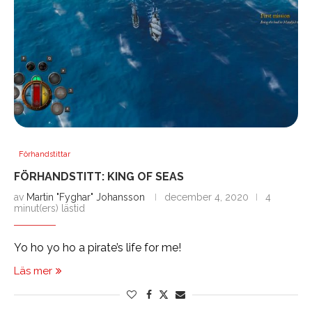
Förhandstittar
FÖRHANDSTITT: KING OF SEAS
av
Martin "Fyghar" Johansson
december 4, 2020
4
minut(ers) lästid
Yo ho yo ho a pirate’s life for me!
Läs mer