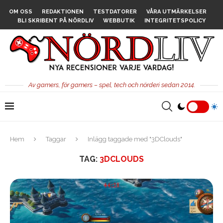
OM OSS
REDAKTIONEN
TESTDATORER
VÅRA UTMÄRKELSER
BLI SKRIBENT PÅ NÖRDLIV
WEBBUTIK
INTEGRITETSPOLICY
Av gamers, för gamers – spel, tech och nörderi sedan 2014.
Hem
Taggar
Inlägg taggade med "3DClouds"
TAG:
3DCLOUDS