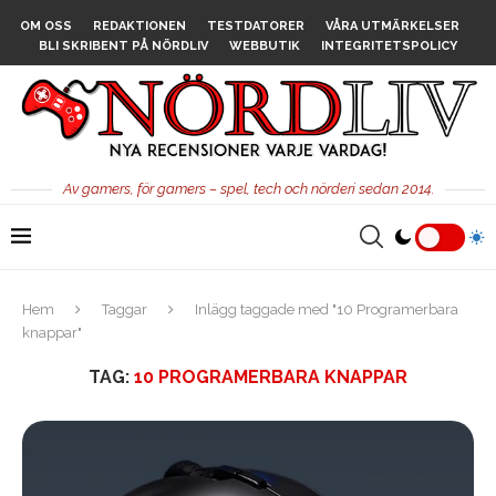
OM OSS
REDAKTIONEN
TESTDATORER
VÅRA UTMÄRKELSER
BLI SKRIBENT PÅ NÖRDLIV
WEBBUTIK
INTEGRITETSPOLICY
Av gamers, för gamers – spel, tech och nörderi sedan 2014.
Hem
Taggar
Inlägg taggade med "10 Programerbara
knappar"
TAG:
10 PROGRAMERBARA KNAPPAR