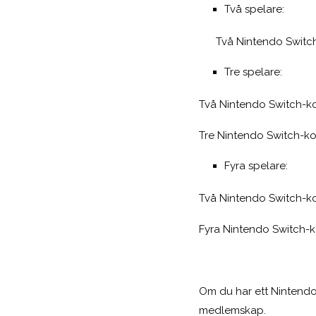
Två spelare:
Två Nintendo Switch-k
Tre spelare:
Två Nintendo Switch-ko
Tre Nintendo Switch-kon
Fyra spelare:
Två Nintendo Switch-ko
Fyra Nintendo Switch-k
Om du har ett Nintend
medlemskap.