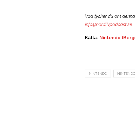
Vad tycker du om denna n
info@nordlivpodcast.se
.
Källa:
Nintendo (Berg
NINTENDO
NINTENDO