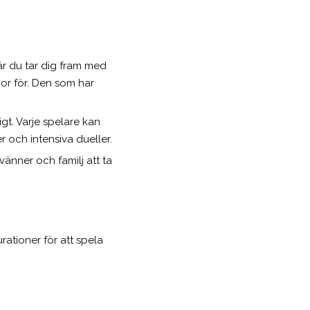
är du tar dig fram med
nor för. Den som har
gt. Varje spelare kan
er och intensiva dueller.
 vänner och familj att ta
rationer för att spela