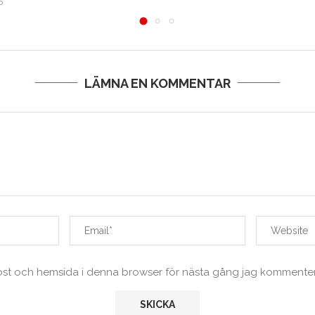
5
LÄMNA EN KOMMENTAR
ost och hemsida i denna browser för nästa gång jag kommenter