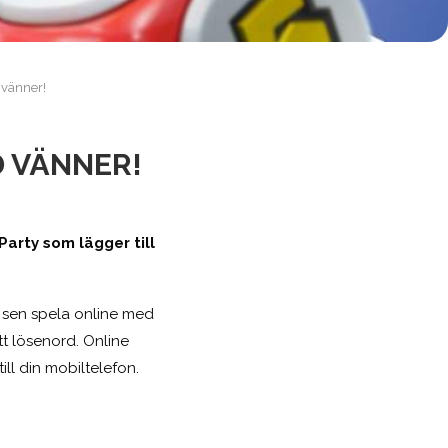
 vänner!
D VÄNNER!
arty som lägger till
 sen spela online med
t lösenord. Online
ll din mobiltelefon.