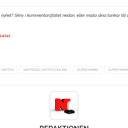
yhet? Skriv i kommentarsfältet nedan, eller maila dina tankar till
sala).
 SWITCH
NINTENDO SWITCH ONLINE
SUPER MARIO
SUPER MARI