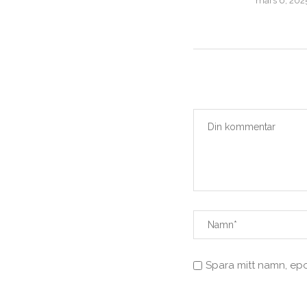
mars 6, 202
Spara mitt namn, ep