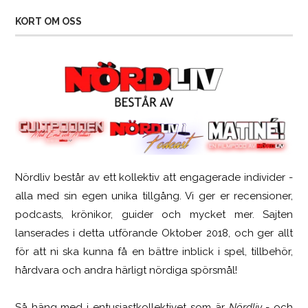
KORT OM OSS
Nördliv består av ett kollektiv att engagerade individer -
SCUF Gaming Omega
alla med sin egen unika tillgång. Vi ger er recensioner,
podcasts, krönikor, guider och mycket mer. Sajten
lanserades i detta utförande Oktober 2018, och ger allt
för att ni ska kunna få en bättre inblick i spel, tillbehör,
hårdvara och andra härligt nördiga spörsmål!
Så häng med i entusiastkollektivet som är
Nördliv
- och