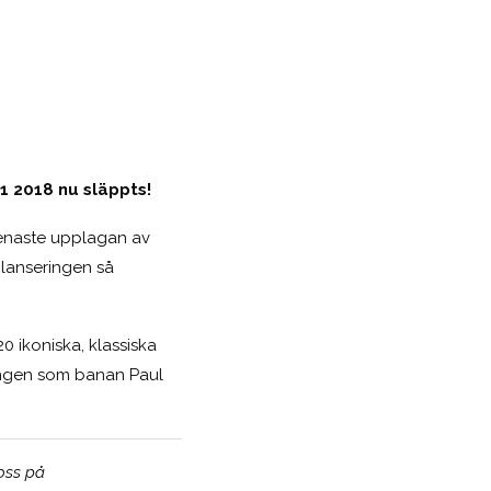
1 2018 nu släppts!
senaste upplagan av
 lanseringen så
20 ikoniska, klassiska
gången som banan Paul
 oss på