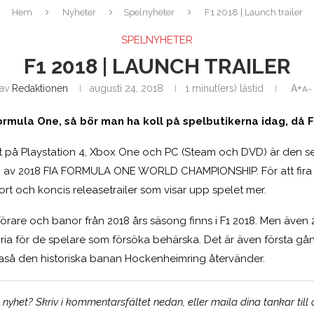
Hem
Nyheter
Spelnyheter
F1 2018 | Launch trailer
SPELNYHETER
F1 2018 | LAUNCH TRAILER
av
Redaktionen
augusti 24, 2018
1 minut(ers) lästid
A+
A-
ormula One, så bör man ha koll på spelbutikerna idag, då F
t på Playstation 4, Xbox One och PC (Steam och DVD) är den 
ien av 2018 FIA FORMULA ONE WORLD CHAMPIONSHIP. För att fira
ort och koncis releasetrailer som visar upp spelet mer.
ar, förare och banor från 2018 års säsong finns i F1 2018. Men även 
toria för de spelare som försöka behärska. Det är även första 
likaså den historiska banan Hockenheimring återvänder.
yhet? Skriv i kommentarsfältet nedan, eller maila dina tankar till