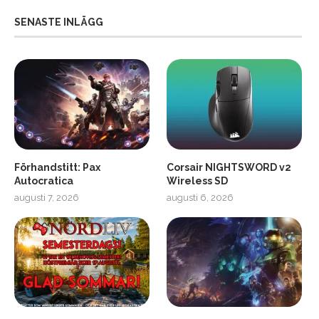
SENASTE INLÄGG
Förhandstitt: Pax
Corsair NIGHTSWORD v2
Autocratica
Wireless SD
augusti 7, 2026
augusti 6, 2026
2
Soundcore Liberty 5 Pro