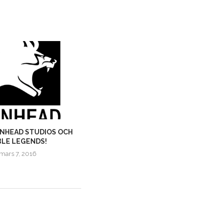
ONHEAD STUDIOS OCH
E3 SAMMANFATTNING – DEL 4!
BLE LEGENDS!
UBISOFTS E3 SHOW
mars 7, 2016
juni 17, 2015