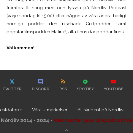
framförallt, häng med och lyssna på Nördliv Podcast
(varje söndag kl 15.00) eller någon av våra andra härligt
nördiga poddar, den nischade Cultpodden samt
populärfilmspodden Matiné!; alla finns där poddar finns!
Välkommen!
TWITTER
DISCORD
RSS
SPOTIFY
YOUTUBE
Testdatorer
Våra utmärkelser
Bli skribent på Nördliv
Nördliv 2014 - 2024 -
webmaster@nordlivpodcast.se