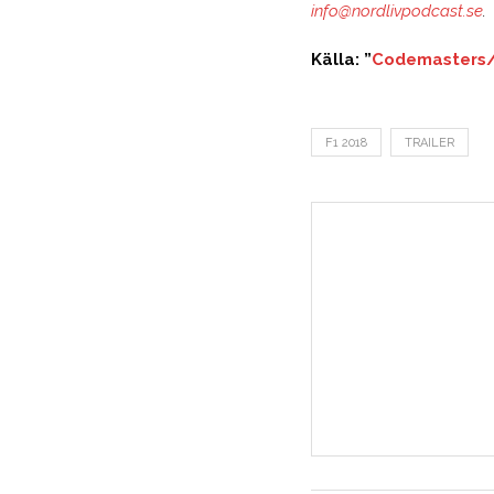
info@nordlivpodcast.se
.
Källa: ”
Codemasters/
F1 2018
TRAILER