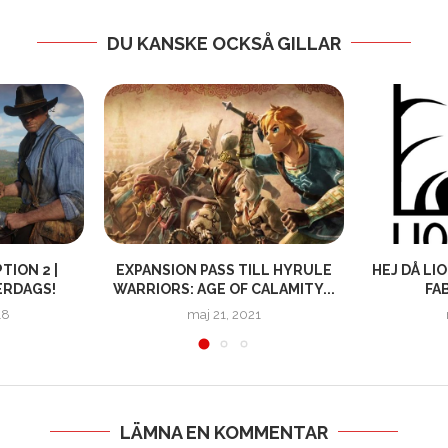
DU KANSKE OCKSÅ GILLAR
TION 2 |
EXPANSION PASS TILL HYRULE
HEJ DÅ LI
ERDAGS!
WARRIORS: AGE OF CALAMITY...
FA
18
maj 21, 2021
LÄMNA EN KOMMENTAR