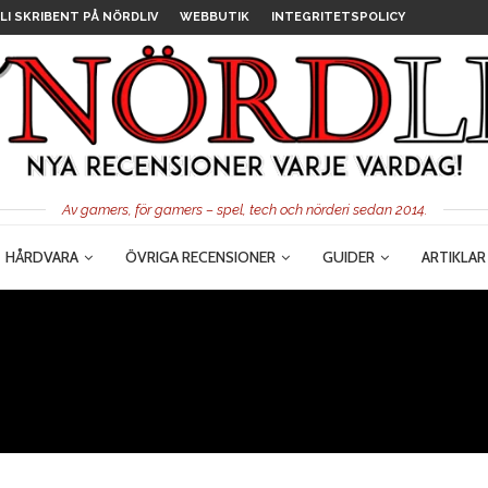
LI SKRIBENT PÅ NÖRDLIV
WEBBUTIK
INTEGRITETSPOLICY
Av gamers, för gamers – spel, tech och nörderi sedan 2014.
HÅRDVARA
ÖVRIGA RECENSIONER
GUIDER
ARTIKLAR