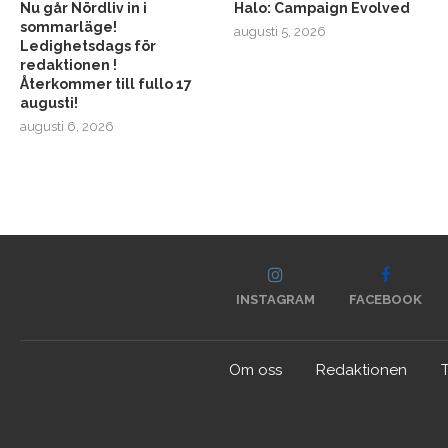
Nu går Nördliv in i
Halo: Campaign Evolved
sommarläge!
augusti 5, 2026
Ledighetsdags för
redaktionen !
Återkommer till fullo 17
augusti!
augusti 6, 2026
INSTAGRAM
FACEBOOK
Om oss
Redaktionen