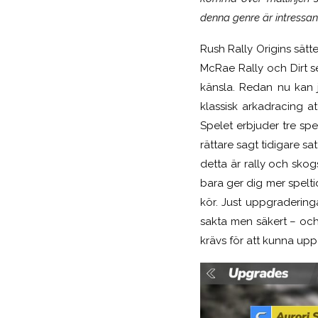
denna genre är intressa
n
Rush Rally Origins sät
McRae Rally och Dirt s
känsla. Redan nu kan 
klassisk arkadracing a
Spelet erbjuder tre sp
rättare sagt tidigare sat
detta är rally och skog
bara ger dig mer spelt
kör
. Just uppgraderinga
sakta men säkert – och
krävs
för att kunna up