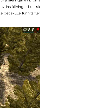
ill justeringar av broms
v inställningar i ett så
e det skulle funnits
fler