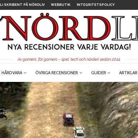
LI SKRIBENT PÅ NÖRDLIV
WEBBUTIK
INTEGRITETSPOLICY
Av gamers, för gamers – spel, tech och nörderi sedan 2014.
HÅRDVARA
ÖVRIGA RECENSIONER
GUIDER
ARTIKLAR