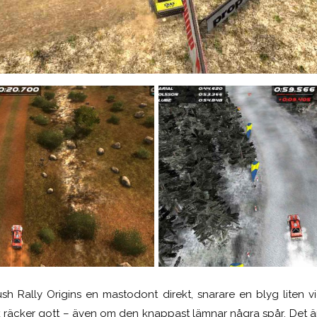
Rush Rally Origins en mastodont direkt, snarare en blyg liten v
ik räcker gott – även om den knappast lämnar några spår. Det ä