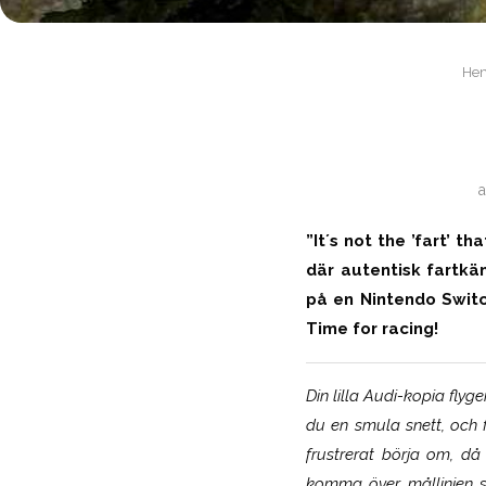
He
”
It´s not the ’fart’ t
där autentisk fartkä
på en Nintendo Switch
Time for racing!
Din lilla Audi-kopia fly
du
en smula
snett, och 
frustrerat börja om, då
komma över mållinjen so