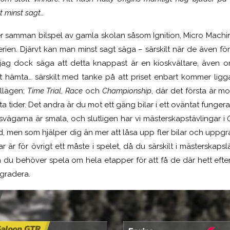
t minst sagt…
ter samman bilspel av gamla skolan såsom Ignition, Micro Mach
erien. Djärvt kan man minst sagt säga – särskilt när de även fö
jag dock säga att detta knappast är en kioskvältare, även om
tt hämta… särskilt med tanke på att priset enbart kommer ligg
ellägen;
Time
T
rial
,
R
ace
och
Championship
, där det första är mo
t
a
tid
er
. Det andra är du mot ett gäng bilar i ett oväntat funger
svägarna är smala, och slutligen har vi mästerskapstävlingar i
id, men som hjälper dig
än mer att
låsa upp
fler
bilar och uppgr
r är för övrigt ett måste i spelet, då du särskilt i mästerska
 du behöver spela om hela etapper för att få de där hett efte
pgradera
.