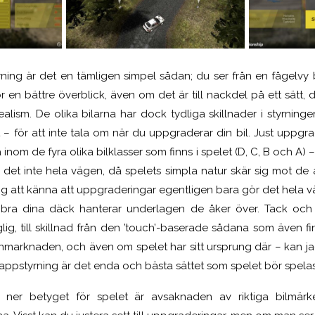
yrning är det en tämligen
simpel
sådan; du ser
från en
fågelvy 
r en bättre överblick, även om det är till nackdel på ett sätt,
alism. De olika bilarna har dock tydliga skillnader i styrning
t
– för att inte tala om när du uppgraderar din bil. Just uppgr
 inom de fyra olika bilklasser som finns i spelet (D, C, B och A) 
r det inte hela vägen, då spelets simpla natur skär sig mot 
dig att känna att uppgraderingar egentligen bara gör det hela vär
 bra dina däck hanterar underlagen de åker över. Tack och
lig, till skillnad från den ’touch’-baserade sådan
a
som även fin
arknaden, och även om spelet har sitt ursprung där – kan ja
appstyrning är
det enda och bästa
sättet som spelet bör spelas
ner betyget för spelet är avsaknaden av riktiga bilmärk