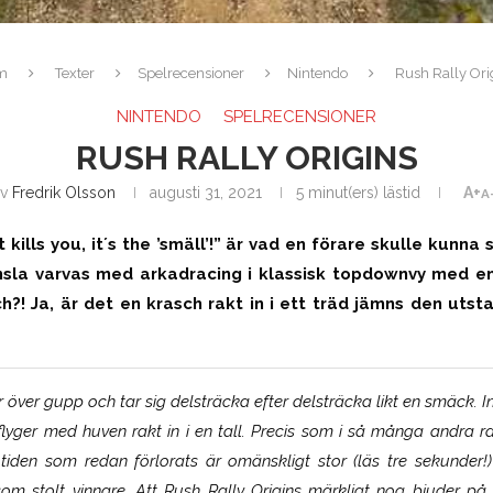
m
Texter
Spelrecensioner
Nintendo
Rush Rally Ori
NINTENDO
SPELRECENSIONER
RUSH RALLY ORIGINS
av
Fredrik Olsson
augusti 31, 2021
5 minut(ers) lästid
A+
A
hat kills you, it´s the ’smäll’!” är vad en förare skulle kunn
nsla varvas med arkadracing i klassisk topdownvy med en ’
?! Ja, är det en krasch rakt in i ett träd jämns den utst
ger över gupp och
tar sig
delsträcka efter delsträcka
likt
en smäck. I
flyger med huven rakt in i en tall. Precis som i så många andra r
 tiden som redan förlorats är omänskligt stor (läs tre sekunder!
m stolt vinnare. Att Rush Rally Origins märkligt nog bjuder på