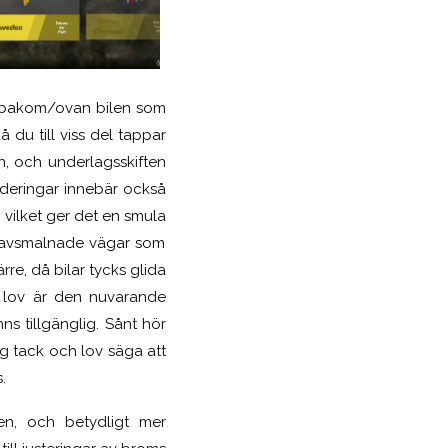
bakom/ovan bilen som
 då du
till viss del
tappar
en, och underlagsskiften
aderingar innebär också
– vilket ger det en
smula
de avsmalnade vägar som
re, då bilar tycks glida
 lov är den nuvarande
ns tillgänglig. Sånt hör
g tack och lov säga att
.
en, och betydligt mer