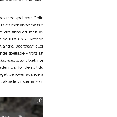
ines med spel som Colin
r in en mer arkadmässig
 det finns ett mått av
a på runt 60-70 kronor!
t andra ”
spökbilar
” eller
ande spelläge – trots att
Championship
, vilket inte
aderingar
för den bil du
psläget behöver avancera
rtraktade vinsterna som