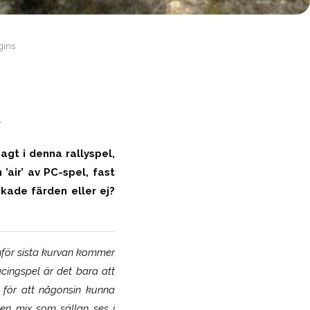
gins
-
a sagt i denna
rallyspel
,
air’ av PC-spel, fast
akade färden eller ej?
nför sista kurvan kommer
acingspel är det bara att
) för att någonsin kunna
 en mix som sällan ses i