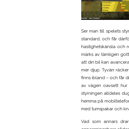
Ser man till spelets st
standard, och får därfö
hastighetskänsla och re
märks av
tämligen
got
att din bil kan avancera
mer djup. Tyvärr räcke
finns ibland – och får 
av vägen oavsett hur
styrningen alldeles dug
hemma på mobiltelefonm
med tumspakar och kn
Vad som annars drar 