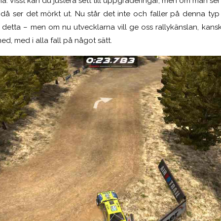
 Visst kan du justera sett till uppgraderingar, men om man ser t
 då ser det mörkt ut. Nu står det inte och faller på denna typ a
detta – men om nu utvecklarna vill ge oss rallykänslan, kansk
med,
med i alla fall på något sätt.