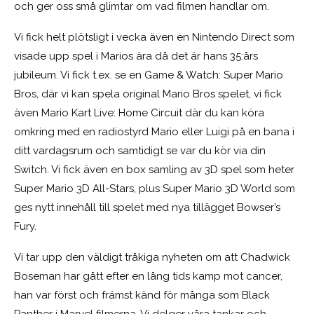
och ger oss små glimtar om vad filmen handlar om.
Vi fick helt plötsligt i vecka även en Nintendo Direct som
visade upp spel i Marios ära då det är hans 35:års
jubileum. Vi fick t.ex. se en Game & Watch: Super Mario
Bros, där vi kan spela original Mario Bros spelet, vi fick
även Mario Kart Live: Home Circuit där du kan köra
omkring med en radiostyrd Mario eller Luigi på en bana i
ditt vardagsrum och samtidigt se var du kör via din
Switch. Vi fick även en box samling av 3D spel som heter
Super Mario 3D All-Stars, plus Super Mario 3D World som
ges nytt innehåll till spelet med nya tillägget Bowser’s
Fury.
Vi tar upp den väldigt tråkiga nyheten om att
Chadwick
Boseman har gått efter en lång tids kamp mot cancer,
han var först och främst känd för många som Black
Panther i Marvel filmerna. Vi delger våra tankar och