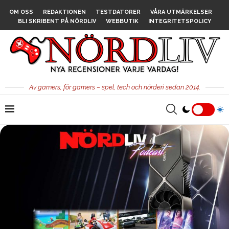
OM OSS
REDAKTIONEN
TESTDATORER
VÅRA UTMÄRKELSER
BLI SKRIBENT PÅ NÖRDLIV
WEBBUTIK
INTEGRITETSPOLICY
Av gamers, för gamers – spel, tech och nörderi sedan 2014.