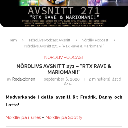
Hem
Nördlivs Podcast Avsnitt
Nördliv Podcast
Nördlivs Avsnitt 271 – ”RTX Rave & Mariomani!”
NÖRDLIV PODCAST
NÖRDLIVS AVSNITT 271 – ”RTX RAVE &
MARIOMANI!”
av
Redaktionen
september 6, 2020
2 minut(ers) lästid
A+
A-
Medverkande i detta avsnitt är: Fredrik, Danny och
Lotta!
Nördliv på iTunes
–
Nördliv på Spotify