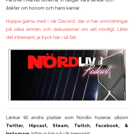
åsikter om honom och hans karriär.
Hoppa gärna med i vår Discord, där vi har omröstningar
på olika ämnen och diskussioner om allt nördigt. Låter
det intressant, ja tryck här i så fall.
Länkar till andra platser som Nördliv huserar, såsom
Twitter, Hipcast, Steam, Twitch, Facebook, &
Instagram
, hittar ni här på vår hemsida!