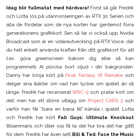
Idag blir fullmatat med hårdvara!
Först så går Fredrik
och Lotta lös på utannonseringen av RTX 30 Serien och
alla de fördelar som de nya korten har gentemot förra
generationens grafikkort. Sen så tar vi också upp Nvidia
Broadcast som är en vidareutveckling på RTX Voice, där
du helt enkelt använda kraften från ditt grafikkort för att
t.ex. göra greenscreen bakom dig eller så kan
programmets AI plocka bort oljud i din bakgrunden.
Danny har börja kört på
Final Fantasy VII Remake
och
delger sina åsikter om vad han tycker om spelet än så
länge. Fredrik har recenserat
WRC 9
och pratar kort om
det, men har ett större utlägg om
Project CARS 3
och
varför han får ”bara en bana till”-känsla i spelet. Lotta
och Fredrik har kört
Fall Guys: Ultimate Knockout
tillsammans och låter oss få ta del hur bra det har gått
för dem. Fredrik har även sett
Bill & Ted: Face the Music