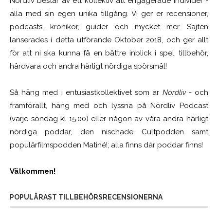
Nördliv består av ett kollektiv att engagerade individer -
alla med sin egen unika tillgång. Vi ger er recensioner,
podcasts, krönikor, guider och mycket mer. Sajten
lanserades i detta utförande Oktober 2018, och ger allt
för att ni ska kunna få en bättre inblick i spel, tillbehör,
hårdvara och andra härligt nördiga spörsmål!
Så häng med i entusiastkollektivet som är
Nördliv
- och
framförallt, häng med och lyssna på Nördliv Podcast
(varje söndag kl 15.00) eller någon av våra andra härligt
nördiga poddar, den nischade Cultpodden samt
populärfilmspodden Matiné!; alla finns där poddar finns!
Välkommen!
POPULÄRAST TILLBEHÖRSRECENSIONERNA