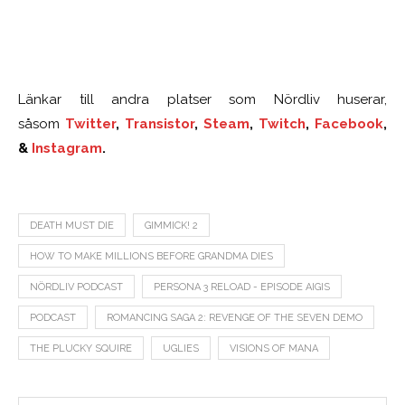
Länkar till andra platser som Nördliv huserar,
såsom
Twitter
,
Transistor
,
Steam
,
Twitch
,
Facebook
,
&
Instagram
.
DEATH MUST DIE
GIMMICK! 2
HOW TO MAKE MILLIONS BEFORE GRANDMA DIES
NÖRDLIV PODCAST
PERSONA 3 RELOAD - EPISODE AIGIS
PODCAST
ROMANCING SAGA 2: REVENGE OF THE SEVEN DEMO
THE PLUCKY SQUIRE
UGLIES
VISIONS OF MANA