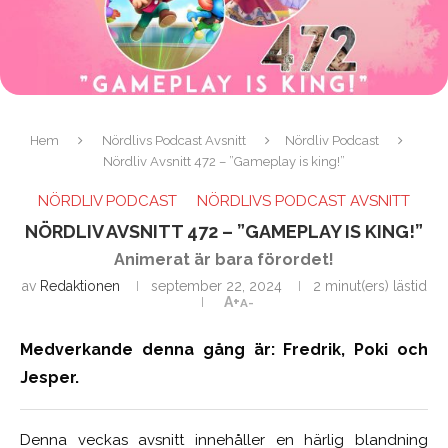
Hem
Nördlivs Podcast Avsnitt
Nördliv Podcast
Nördliv Avsnitt 472 – ”Gameplay is king!”
NÖRDLIV PODCAST
NÖRDLIVS PODCAST AVSNITT
NÖRDLIV AVSNITT 472 – ”GAMEPLAY IS KING!”
Animerat är bara förordet!
av
Redaktionen
september 22, 2024
2 minut(ers) lästid
A+
A-
Medverkande denna gång är: Fredrik, Poki och
Jesper.
Denna veckas avsnitt innehåller en härlig blandning