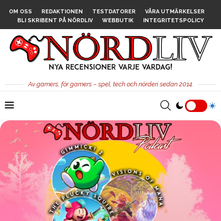
OM OSS
REDAKTIONEN
TESTDATORER
VÅRA UTMÄRKELSER
BLI SKRIBENT PÅ NÖRDLIV
WEBBUTIK
INTEGRITETSPOLICY
Av gamers, för gamers – spel, tech och nörderi sedan 2014.