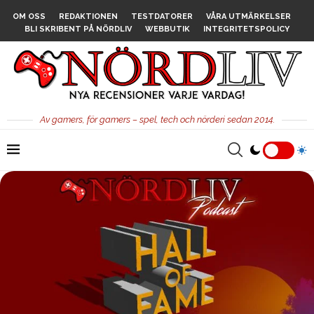
OM OSS
REDAKTIONEN
TESTDATORER
VÅRA UTMÄRKELSER
BLI SKRIBENT PÅ NÖRDLIV
WEBBUTIK
INTEGRITETSPOLICY
Av gamers, för gamers – spel, tech och nörderi sedan 2014.