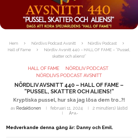
Hem
Nördlivs Podcast Avsnitt
Nördliv Podcast
Hall of Fame
Nördliv Avsnitt 440 – HALL OF FAME – ”Pussel,
skatter och aliens!”
HALL OF FAME
NÖRDLIV PODCAST
NÖRDLIVS PODCAST AVSNITT
NÖRDLIV AVSNITT 440 – HALL OF FAME –
”PUSSEL, SKATTER OCH ALIENS!”
Kryptiska pussel, hur ska jag lösa dem tro..?!
av
Redaktionen
februari 11, 2024
2 minut(ers) lästid
A+
A-
Medverkande denna gång är: Danny och Emil.