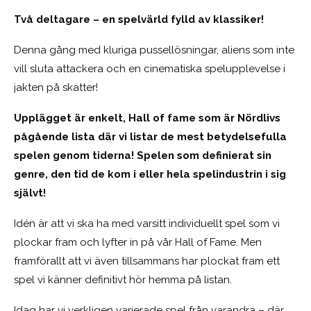
Två deltagare – en spelvärld fylld av klassiker!
Denna gång med kluriga pussellösningar, aliens som inte
vill sluta attackera och en cinematiska spelupplevelse i
jakten på skatter!
Upplägget är enkelt, Hall of fame som är Nördlivs
pågående lista där vi listar de mest betydelsefulla
spelen genom tiderna! Spelen som definierat sin
genre, den tid de kom i eller hela spelindustrin i sig
självt!
Idén är att vi ska ha med varsitt individuellt spel som vi
plockar fram och lyfter in på vår Hall of Fame. Men
framförallt att vi även tillsammans har plockat fram ett
spel vi känner definitivt hör hemma på listan.
Idag har vi verkligen varierade spel från varandra – där