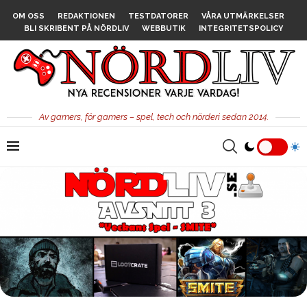
OM OSS
REDAKTIONEN
TESTDATORER
VÅRA UTMÄRKELSER
BLI SKRIBENT PÅ NÖRDLIV
WEBBUTIK
INTEGRITETSPOLICY
Av gamers, för gamers – spel, tech och nörderi sedan 2014.