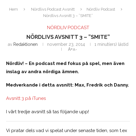
Hem
Nördlivs Podcast Avsnitt
Nördliv Podcast
Nördlivs Avsnitt 3 – ”SMITE”
NÖRDLIV PODCAST
NÖRDLIVS AVSNITT 3 – ”SMITE”
av
Redaktionen
november 23, 2014
1 minut(ers) lästid
A+
A-
Nördliv! – En podcast med fokus på spel, men även
inslag av andra nördiga ämnen.
Medverkande i detta avsnitt: Max, Fredrik och Danny.
Avsnitt 3 på iTunes
I vårt tredje avsnitt så tas följande upp!
Vi pratar dels vad vi spelat under senaste tiden, som t.ex